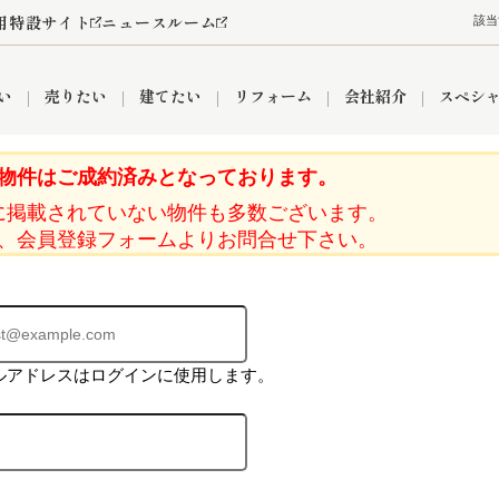
用特設サイト
ニュースルーム
該当
い
売りたい
建てたい
リフォーム
会社紹介
スペシ
物件はご成約済みとなっております。
に掲載されていない物件も多数ございます。
情報
町名から探す
売却成功実績
売却査定依頼
おうちパークくらぶ
【埼玉】補助金・助成金
お客様の声
お気に入り
よくある質問
なんでもご相談
レンタルスペース
創業の想い
閲覧履歴
売却コラム
プライバシーポリシー
【東京】補助金・助成金
総合不動産の強み
期間限定キャン
検索履歴
査定依頼
、会員登録フォームよりお問合せ下さい。
件
営業所
産買取
リノベーション済み物件
空き家
入間営業所
リースバック
ひばりケ丘営業所
秋津営業所
ルアドレスはログインに使用します。
関
入間市
おうちパークグループの強み
8代疾病保証付き住宅ローン
狭山市
富士見市
団体信用保険
新座市
購入
清瀬