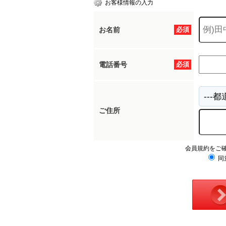
お客様情報の入力
お名前
必須
所沢市
川越市
入間市
飯能市
狭
東久留米市
小平市
練馬区
電話番号
必須
ご住所
会員規約をご
同