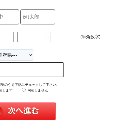
山市
ふじみ野市
富士見市
志木市
新座市
朝霞市
-
-
(半角数字)
確認のうえ下記にチェックして下さい。
意します
同意しません