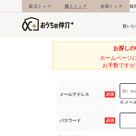
総合トップ
購入トップ
売却トップ
採
買いた
お探しの
ホームページ
詳細条件から探す
不動産売却専門館
会社概要
不動産Q&A
ご来店予約
おうちLABO
おうちのリフォーム
スタッフ紹介
オンライン相談予約
マンションカタログ
建築事例
学区から探す
売却査定実績
リフォーム事例
採用
お手数ですが
メールアドレス
必須
当社お預かり物件
相続
小手指営業所
住み替え
所沢営業所
グループ会社施工物
離婚
東所沢
不動
※メー
パスワード
必須
今月の住宅ローン金利
西東京市
おうちLABO
東久留米市
おうちのリフォーム
当社提携金融機
東村山市