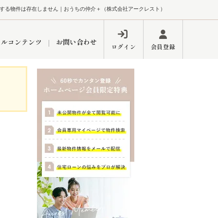
する物件は存在しません｜おうちの仲介＋（株式会社アークレスト）
ャルコンテンツ
お問い合わせ
ログイン
会員登録
ペーン
フォーム
インフォメーション
ブログ
東久留米営業所
するメリット
市
練馬区