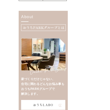
About
おうちPARKグループとは
家づくりだけじゃない、
住宅に関わるどんなお悩み事も
おうちPARKグループで
解決します。
おうちLABO