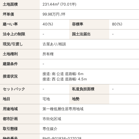
土地面積
231.44m² (70.01坪)
坪単価
99.98万円 /坪
建ぺい率
40(%)
容積率
80(%)
法令上の制限
-
国土法届出
-
現況/引渡し
古屋あり/相談
土地権利
所有権
建築条件
-
接道: 南 公道 道路幅: 6ｍ
接道状況
接道: 西 公道 道路幅: 4.5ｍ
セットバック
-
私道負担面積
-
地目
宅地
地勢
用途地域
第一種低層住居専用地域
都市計画
市街化区域
取引態様
専任媒介
物件番号
RHS-B01836-027028