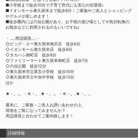
■小学校まで徒歩10分で子育て世代にも安心の住環境♪
■イオンモール東久留米まで徒歩8分！ご家族やご友人とショッピング
やグルメが楽しめます！
■徒歩圏内には六仙公園があり、お子様の遊び場としてや気分転換の
お散歩などに利用されるのもいいですね♪
・‥…周辺環境…‥・
◇ビッグ・エー東久留米南沢店 徒歩6分
◇イオンモール東久留米店 徒歩8分
◇タカハシ南町店 徒歩8分
◇ファミリーマート東久留米南町店 徒歩7分
◇六仙公園 徒歩12分
◇東久留米市立第五小学校 徒歩10分
◇東久留米市立中央中学校 徒歩13分
ほか
★・。.。・☆・。.★・。.。・☆・。.★・。.。
週末に、ご家族・ご友人お誘いあわせの上、
現地をご覧になってみませんか？
周辺環境と合わせてご案内致します！
詳細情報