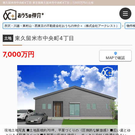
東久留米市中央町4丁目 東京都東久留米市中央町4丁目｜7,000万円の土地
所沢・川越・東村山・西東京の不動産会社おうちの仲介＋（株式会社アークレスト）
物件
東久留米市中央町4丁目
土地
7,000万円
MAPで確認
現地土地写真 ■土地面積約70坪。平屋づくりの《圧倒的な解放感》■広い庭とゆ