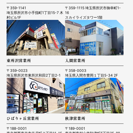
〒359-1141
〒359-1115 埼玉県所沢市御幸町1-
埼玉県所沢市小手指町1丁目15-7 木
16
村ビル1F
スカイライズタワー1階
東所沢営業所
入間営業所
〒359-0023
〒358-0003
埼玉県所沢市東所沢和田2丁目2-1
埼玉県入間市豊岡１丁目5-34 2F
ひばりヶ丘営業所
秋津営業所
〒188-0001
〒189-0001