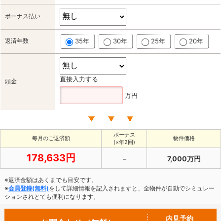
ボーナス払い
返済年数
35年
30年
25年
20年
直接入力する
頭金
万円
ボーナス
毎月のご返済額
物件価格
(×年2回)
178,633円
－
7,000万円
※返済金額はあくまでも目安です。
※
会員登録(無料)
をして詳細情報を記入されますと、全物件が自動でシミュレー
ションされとても便利になります。
内見予約