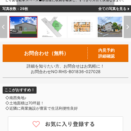
とりある駐車スペース■各部屋に収納を確保し、すっきり片付く快適な住まい。
写真枚数：29枚
全ての写真を見る
内見予約
お問合わせ（無料）
詳細確認
詳細を知りたい方、お問合せはお気軽に！
お問合わせNO:RHS-B01836-027028
ここがおすすめ！
◇南西角地♪
◇土地面積は70坪超！
◇近隣に商業施設が豊富で生活利便性良好