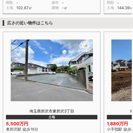
間取
-
築年
-
間取
-
土地
102.87㎡
建物
-㎡
土地
144.39
広さの近い物件はこちら
埼玉県所沢市東所沢3丁目
土地
5,500万円
1,880万円
東所沢駅 徒歩16分
小手指駅 徒歩