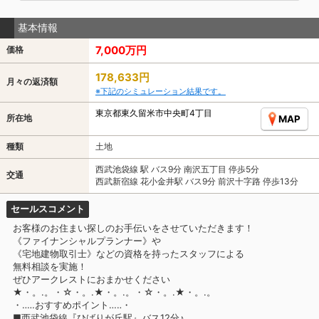
基本情報
7,000万円
価格
178,633円
月々の返済額
※下記のシミュレーション結果です。
東京都東久留米市中央町4丁目
所在地
MAP
種類
土地
西武池袋線 駅 バス9分 南沢五丁目 停歩5分
交通
西武新宿線 花小金井駅 バス9分 前沢十字路 停歩13分
セールスコメント
お客様のお住まい探しのお手伝いをさせていただきます！
《ファイナンシャルプランナー》や
《宅地建物取引士》などの資格を持ったスタッフによる
無料相談を実施！
ぜひアークレストにおまかせください
★・。.。・☆・。.★・。.。・☆・。.★・。.。
・‥…おすすめポイント…‥・
■西武池袋線『ひばりが丘駅』バス12分♪