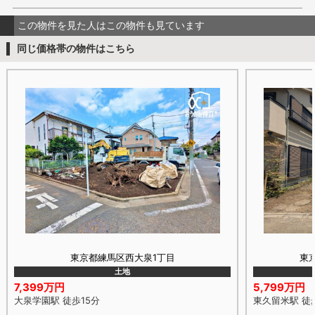
この物件を見た人はこの物件も見ています
同じ価格帯の物件はこちら
東京都練馬区西大泉1丁目
東
土地
7,399万円
5,799万円
大泉学園駅 徒歩15分
東久留米駅 徒