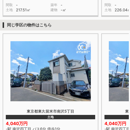
間取
-
築年
-
間取
-
土地
217.51㎡
建物
-㎡
土地
226.04
同じ学区の物件はこちら
東京都東久留米市南沢5丁目
東
土地
4,040万円
4,040万円
-駅 南沢四丁目 バス6分 停歩1分
-駅 南沢四丁目