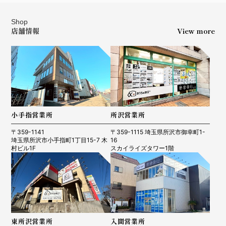
Shop
店舗情報
View more
小手指営業所
所沢営業所
〒359-1141
〒359-1115 埼玉県所沢市御幸町1-
埼玉県所沢市小手指町1丁目15-7 木
16
村ビル1F
スカイライズタワー1階
東所沢営業所
入間営業所