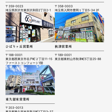
〒359-0023
〒358-0003
埼玉県所沢市東所沢和田2丁目2-1
埼玉県入間市豊岡１丁目5-34 2F
ひばりヶ丘営業所
秋津営業所
〒188-0001
〒189-0001
東京都西東京市谷戸町２丁目11-15
東京都東村山市秋津町5丁目25-88
ファーストコンフォート1階
東久留米営業所
〒203-0013
東京都東久留米市新川町1丁目3-37