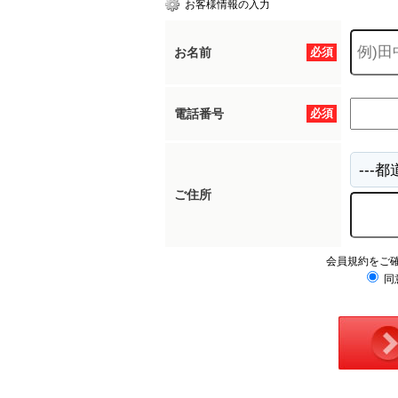
お客様情報の入力
お名前
必須
所沢市
川越市
入間市
飯能市
狭
東久留米市
小平市
練馬区
電話番号
必須
ご住所
会員規約をご
同