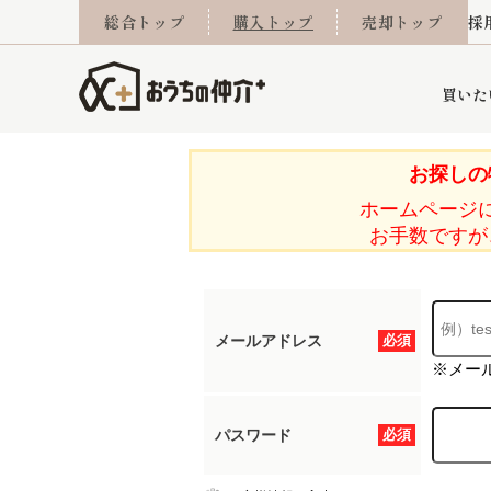
総合トップ
購入トップ
売却トップ
採
買いた
お探しの
ホームページ
詳細条件から探す
不動産売却専門館
会社概要
不動産Q&A
ご来店予約
おうちLABO
おうちのリフォーム
スタッフ紹介
オンライン相談予約
マンションカタログ
建築事例
学区から探す
売却査定実績
リフォーム事例
採用
お手数ですが
メールアドレス
必須
当社お預かり物件
相続
小手指営業所
住み替え
所沢営業所
グループ会社施工物
離婚
東所沢
不動
※メー
パスワード
必須
今月の住宅ローン金利
西東京市
おうちLABO
東久留米市
おうちのリフォーム
当社提携金融機
東村山市