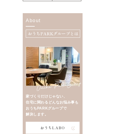
About
おうちPARKグループとは
家づくりだけじゃない、
住宅に関わるどんなお悩み事も
おうちPARKグループで
解決します。
おうちLABO