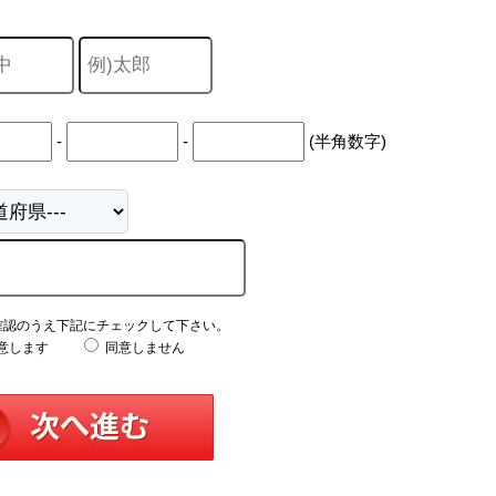
山市
ふじみ野市
富士見市
志木市
新座市
朝霞市
-
-
(半角数字)
確認のうえ下記にチェックして下さい。
意します
同意しません