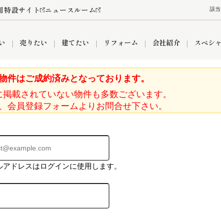
用特設サイト
ニュースルーム
該当
い
売りたい
建てたい
リフォーム
会社紹介
スペシ
物件はご成約済みとなっております。
に掲載されていない物件も多数ございます。
情報
町名から探す
売却成功実績
売却査定依頼
おうちパークくらぶ
【埼玉】補助金・助成金
お客様の声
お気に入り
よくある質問
なんでもご相談
レンタルスペース
創業の想い
閲覧履歴
売却コラム
プライバシーポリシー
【東京】補助金・助成金
総合不動産の強み
期間限定キャン
検索履歴
査定依頼
、会員登録フォームよりお問合せ下さい。
件
営業所
産買取
リノベーション済み物件
空き家
入間営業所
リースバック
ひばりケ丘営業所
秋津営業所
ルアドレスはログインに使用します。
関
入間市
おうちパークグループの強み
8代疾病保証付き住宅ローン
狭山市
富士見市
団体信用保険
新座市
購入
清瀬