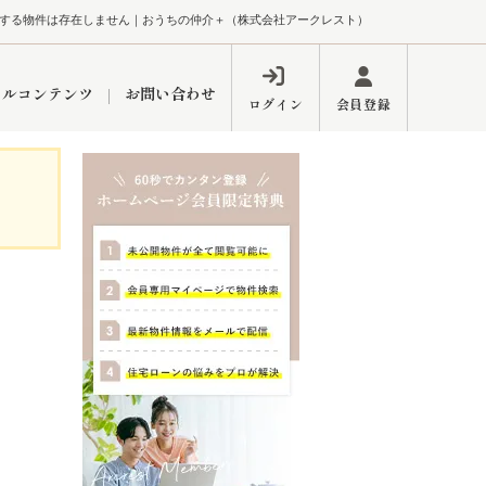
する物件は存在しません｜おうちの仲介＋（株式会社アークレスト）
ャルコンテンツ
お問い合わせ
ログイン
会員登録
ペーン
フォーム
インフォメーション
ブログ
東久留米営業所
するメリット
市
練馬区