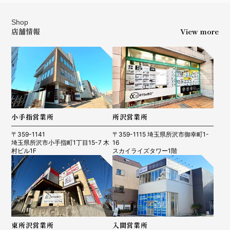
Shop
店舗情報
View more
小手指営業所
所沢営業所
〒359-1141
〒359-1115 埼玉県所沢市御幸町1-
埼玉県所沢市小手指町1丁目15-7 木
16
村ビル1F
スカイライズタワー1階
東所沢営業所
入間営業所