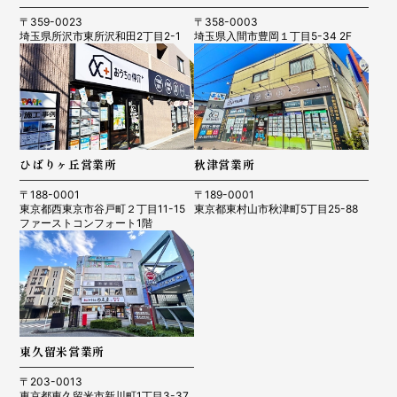
〒359-0023
〒358-0003
埼玉県所沢市東所沢和田2丁目2-1
埼玉県入間市豊岡１丁目5-34 2F
ひばりヶ丘営業所
秋津営業所
〒188-0001
〒189-0001
東京都西東京市谷戸町２丁目11-15
東京都東村山市秋津町5丁目25-88
ファーストコンフォート1階
東久留米営業所
〒203-0013
東京都東久留米市新川町1丁目3-37