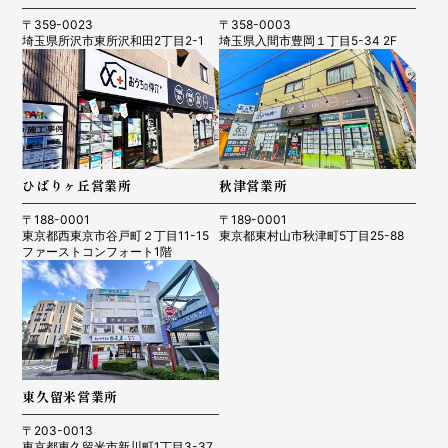
〒359-0023
〒358-0003
埼玉県所沢市東所沢和田2丁目2-1
埼玉県入間市豊岡１丁目5-34 2F
ひばりヶ丘営業所
秋津営業所
〒188-0001
〒189-0001
東京都西東京市谷戸町２丁目11-15
東京都東村山市秋津町5丁目25-88
ファーストコンフォート1階
東久留米営業所
〒203-0013
東京都東久留米市新川町1丁目3-37