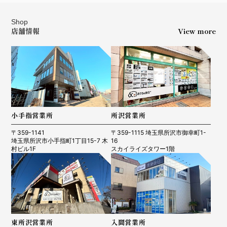
Shop
店舗情報
View more
小手指営業所
所沢営業所
〒359-1141
〒359-1115 埼玉県所沢市御幸町1-
埼玉県所沢市小手指町1丁目15-7 木
16
村ビル1F
スカイライズタワー1階
東所沢営業所
入間営業所