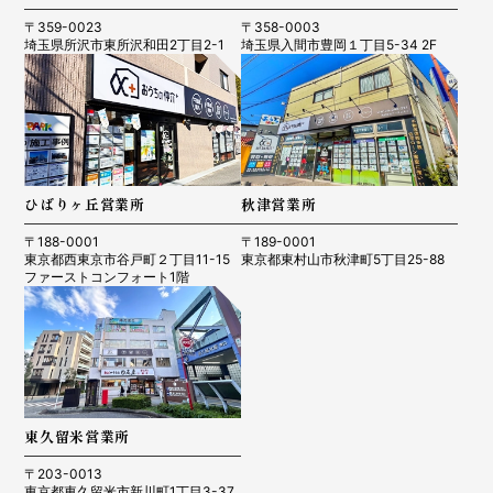
〒359-0023
〒358-0003
埼玉県所沢市東所沢和田2丁目2-1
埼玉県入間市豊岡１丁目5-34 2F
ひばりヶ丘営業所
秋津営業所
〒188-0001
〒189-0001
東京都西東京市谷戸町２丁目11-15
東京都東村山市秋津町5丁目25-88
ファーストコンフォート1階
東久留米営業所
〒203-0013
東京都東久留米市新川町1丁目3-37