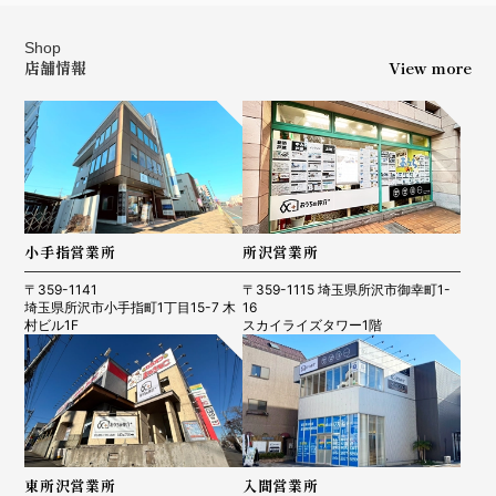
Shop
店舗情報
View more
小手指営業所
所沢営業所
〒359-1141
〒359-1115 埼玉県所沢市御幸町1-
埼玉県所沢市小手指町1丁目15-7 木
16
村ビル1F
スカイライズタワー1階
東所沢営業所
入間営業所