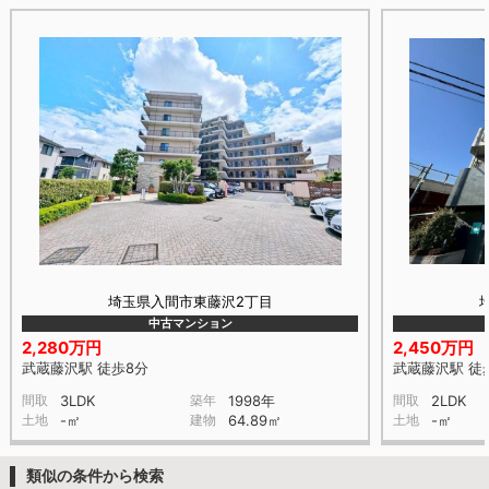
埼玉県入間市東藤沢2丁目
中古マンション
2,280万円
2,450万円
武蔵藤沢駅 徒歩8分
武蔵藤沢駅 徒
間取
3LDK
築年
1998年
間取
2LDK
土地
-㎡
建物
64.89㎡
土地
-㎡
類似の条件から検索