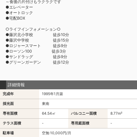
～食後の片付けもラクラクです
●エレベーター
●オートロック
●宅配BOX
○ライフインフォメーション○
●藤沢北小学校 徒歩10分
●藤沢中学校 徒歩15分
●ロジャースマート 徒歩9分
●ローソン100 徒歩3分
●サンドラッグ 徒歩9分
●グリーンガーデン 徒歩12分
詳細情報
完成年
1995年1月築
採光面
東南
専有面積
64.54㎡
バルコニー面積
8.77m²
テラス面積
-
専用庭面積
-
駐車場
空無:10,000円/月