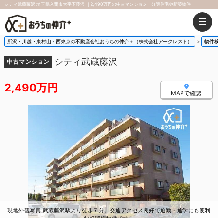
シティ武蔵藤沢 埼玉県入間市大字下藤沢 ｜2,490万円の中古マンション｜分譲住宅や新築物件
所沢・川越・東村山・西東京の不動産会社おうちの仲介＋（株式会社アークレスト）
物件
シティ武蔵藤沢
中古マンション
2,490万円
MAPで確認
現地外観写真 武蔵藤沢駅より徒歩７分。交通アクセス良好で通勤・通学にも便利