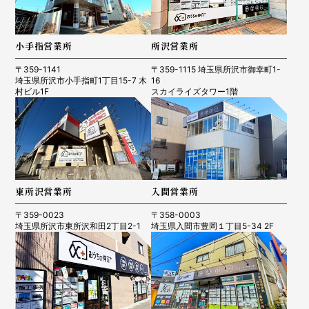
小手指営業所
所沢営業所
〒359-1141
〒359-1115 埼玉県所沢市御幸町1-
埼玉県所沢市小手指町1丁目15-7 木
16
村ビル1F
スカイライズタワー1階
東所沢営業所
入間営業所
〒359-0023
〒358-0003
埼玉県所沢市東所沢和田2丁目2-1
埼玉県入間市豊岡１丁目5-34 2F