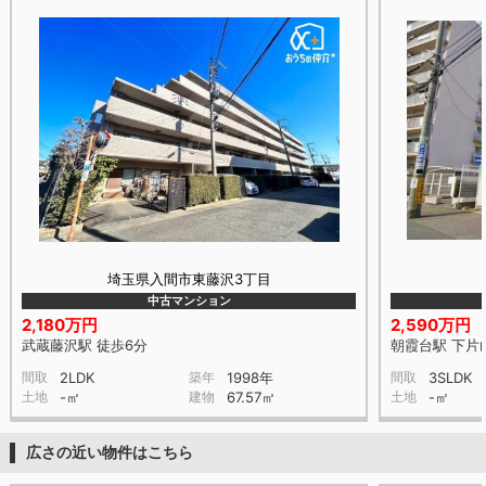
埼玉県入間市東藤沢3丁目
中古マンション
2,180万円
2,590万円
武蔵藤沢駅 徒歩6分
朝霞台駅 下片山
間取
2LDK
築年
1998年
間取
3SLDK
土地
-㎡
建物
67.57㎡
土地
-㎡
広さの近い物件はこちら