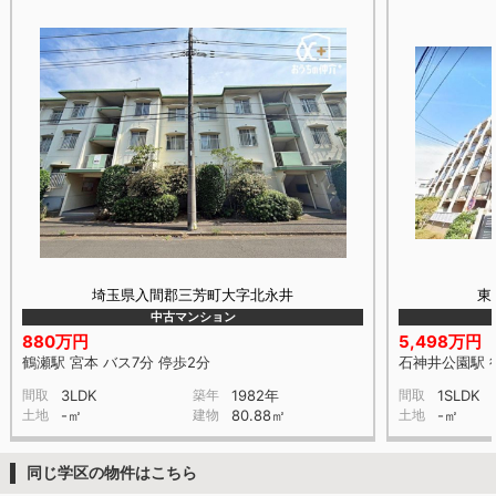
埼玉県入間郡三芳町大字北永井
東
中古マンション
880万円
5,498万円
鶴瀬駅 宮本 バス7分 停歩2分
石神井公園駅 
間取
3LDK
築年
1982年
間取
1SLDK
土地
-㎡
建物
80.88㎡
土地
-㎡
同じ学区の物件はこちら