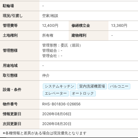
駐輪場
-
現況/引渡し
空家/相談
管理費等
12,400円
修繕積立金
13,360円
土地権利
所有権
建物権利
-
管理形態：委託（巡回）
管理態様
管理組合：-
管理会社：-
用途地域
-
取引態様
仲介
システムキッチン
室内洗濯機置場
バルコニー
設備・条件
エレベーター
オートロック
物件番号
RHS-B01836-026656
情報更新日
2026年08月06日
次回更新日
2026年08月20日
※各種情報と差異がある場合は現況優先となります