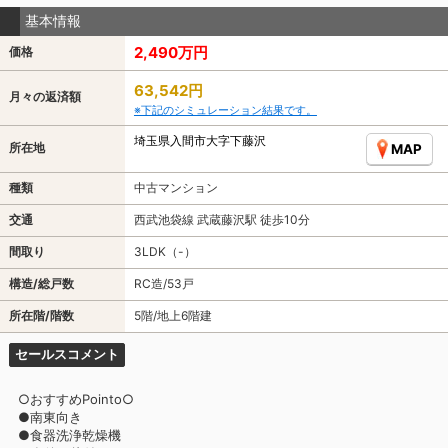
基本情報
2,490万円
価格
63,542円
月々の返済額
※下記のシミュレーション結果です。
埼玉県入間市大字下藤沢
所在地
MAP
種類
中古マンション
交通
西武池袋線 武蔵藤沢駅 徒歩10分
間取り
3LDK（-）
構造/総戸数
RC造/53戸
所在階/階数
5階/地上6階建
セールスコメント
○おすすめPointo○
●南東向き
●食器洗浄乾燥機