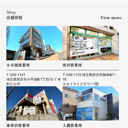
Shop
店舗情報
View more
小手指営業所
所沢営業所
〒359-1141
〒359-1115 埼玉県所沢市御幸町1-
埼玉県所沢市小手指町1丁目15-7 木
16
村ビル1F
スカイライズタワー1階
東所沢営業所
入間営業所