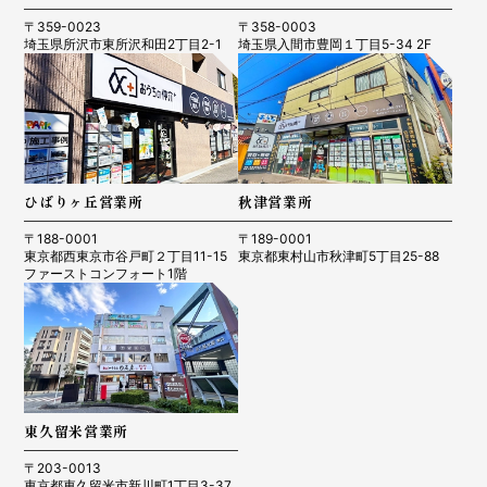
〒359-0023
〒358-0003
埼玉県所沢市東所沢和田2丁目2-1
埼玉県入間市豊岡１丁目5-34 2F
ひばりヶ丘営業所
秋津営業所
〒188-0001
〒189-0001
東京都西東京市谷戸町２丁目11-15
東京都東村山市秋津町5丁目25-88
ファーストコンフォート1階
東久留米営業所
〒203-0013
東京都東久留米市新川町1丁目3-37