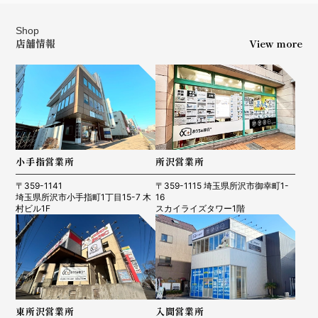
Shop
店舗情報
View more
小手指営業所
所沢営業所
〒359-1141
〒359-1115 埼玉県所沢市御幸町1-
埼玉県所沢市小手指町1丁目15-7 木
16
村ビル1F
スカイライズタワー1階
東所沢営業所
入間営業所