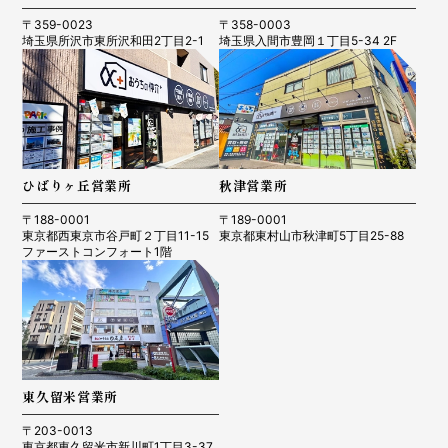
〒359-0023
〒358-0003
埼玉県所沢市東所沢和田2丁目2-1
埼玉県入間市豊岡１丁目5-34 2F
ひばりヶ丘営業所
秋津営業所
〒188-0001
〒189-0001
東京都西東京市谷戸町２丁目11-15
東京都東村山市秋津町5丁目25-88
ファーストコンフォート1階
東久留米営業所
〒203-0013
東京都東久留米市新川町1丁目3-37