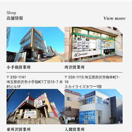
Shop
店舗情報
View more
小手指営業所
所沢営業所
〒359-1141
〒359-1115 埼玉県所沢市御幸町1-
埼玉県所沢市小手指町1丁目15-7 木
16
村ビル1F
スカイライズタワー1階
東所沢営業所
入間営業所