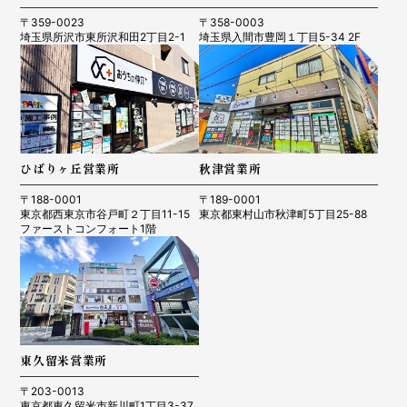
〒359-0023
〒358-0003
埼玉県所沢市東所沢和田2丁目2-1
埼玉県入間市豊岡１丁目5-34 2F
ひばりヶ丘営業所
秋津営業所
〒188-0001
〒189-0001
東京都西東京市谷戸町２丁目11-15
東京都東村山市秋津町5丁目25-88
ファーストコンフォート1階
東久留米営業所
〒203-0013
東京都東久留米市新川町1丁目3-37