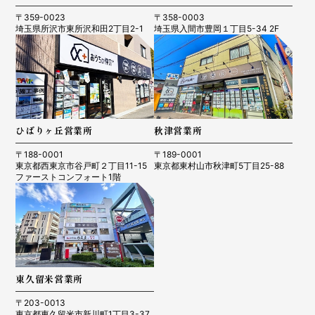
〒359-0023
〒358-0003
埼玉県所沢市東所沢和田2丁目2-1
埼玉県入間市豊岡１丁目5-34 2F
ひばりヶ丘営業所
秋津営業所
〒188-0001
〒189-0001
東京都西東京市谷戸町２丁目11-15
東京都東村山市秋津町5丁目25-88
ファーストコンフォート1階
東久留米営業所
〒203-0013
東京都東久留米市新川町1丁目3-37