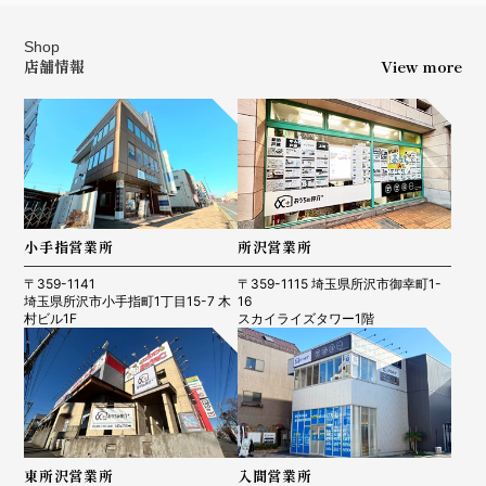
Shop
店舗情報
View more
小手指営業所
所沢営業所
〒359-1141
〒359-1115 埼玉県所沢市御幸町1-
埼玉県所沢市小手指町1丁目15-7 木
16
村ビル1F
スカイライズタワー1階
東所沢営業所
入間営業所