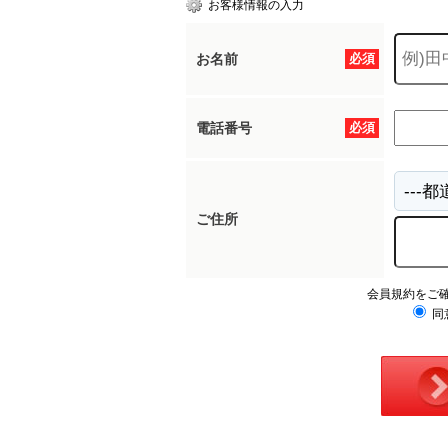
お客様情報の入力
お名前
必須
所沢市
川越市
入間市
飯能市
狭
東久留米市
小平市
練馬区
電話番号
必須
ご住所
会員規約をご
同