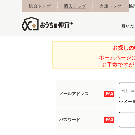
総合トップ
購入トップ
売却トップ
採
買いた
お探しの
ホームページ
詳細条件から探す
不動産売却専門館
会社概要
不動産Q&A
ご来店予約
おうちLABO
おうちのリフォーム
スタッフ紹介
オンライン相談予約
マンションカタログ
建築事例
学区から探す
売却査定実績
リフォーム事例
採用
お手数ですが
メールアドレス
必須
当社お預かり物件
相続
小手指営業所
住み替え
所沢営業所
グループ会社施工物
離婚
東所沢
不動
※メー
パスワード
必須
今月の住宅ローン金利
西東京市
おうちLABO
東久留米市
おうちのリフォーム
当社提携金融機
東村山市