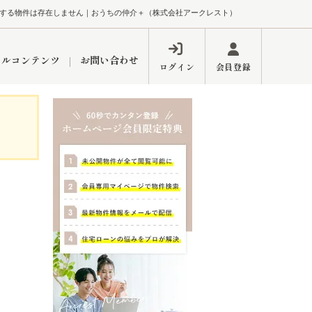
する物件は存在しません｜おうちの仲介＋（株式会社アークレスト）
ャルコンテンツ
お問い合わせ
ログイン
会員登録
ペーン
フォーム
インフォメーション
ブログ
東久留米営業所
するメリット
市
練馬区