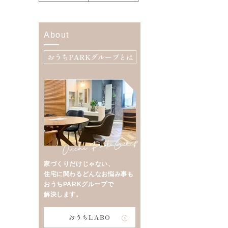
About
おうちPARKグループとは
家づくりだけじゃない、
住宅に関わるどんなお悩み事も
おうちPARKグループで
解決します。
おうちLABO