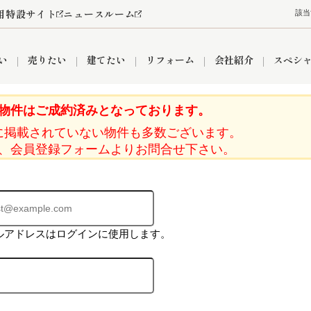
用特設サイト
ニュースルーム
該当
い
売りたい
建てたい
リフォーム
会社紹介
スペシ
物件はご成約済みとなっております。
に掲載されていない物件も多数ございます。
情報
町名から探す
売却成功実績
売却査定依頼
おうちパークくらぶ
【埼玉】補助金・助成金
お客様の声
お気に入り
よくある質問
なんでもご相談
レンタルスペース
創業の想い
閲覧履歴
売却コラム
プライバシーポリシー
【東京】補助金・助成金
総合不動産の強み
期間限定キャン
検索履歴
査定依頼
、会員登録フォームよりお問合せ下さい。
件
営業所
産買取
リノベーション済み物件
空き家
入間営業所
リースバック
ひばりケ丘営業所
秋津営業所
ルアドレスはログインに使用します。
関
入間市
おうちパークグループの強み
8代疾病保証付き住宅ローン
狭山市
富士見市
団体信用保険
新座市
購入
清瀬