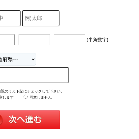
山市
ふじみ野市
富士見市
志木市
新座市
朝霞市
-
-
(半角数字)
確認のうえ下記にチェックして下さい。
意します
同意しません