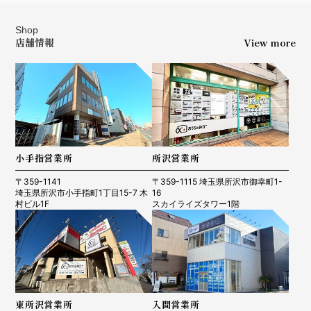
Shop
店舗情報
View more
小手指営業所
所沢営業所
〒359-1141
〒359-1115 埼玉県所沢市御幸町1-
埼玉県所沢市小手指町1丁目15-7 木
16
村ビル1F
スカイライズタワー1階
東所沢営業所
入間営業所