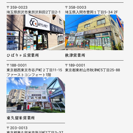
〒359-0023
〒358-0003
埼玉県所沢市東所沢和田2丁目2-1
埼玉県入間市豊岡１丁目5-34 2F
ひばりヶ丘営業所
秋津営業所
〒188-0001
〒189-0001
東京都西東京市谷戸町２丁目11-15
東京都東村山市秋津町5丁目25-88
ファーストコンフォート1階
東久留米営業所
〒203-0013
東京都東久留米市新川町1丁目3-37