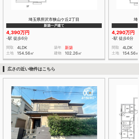
埼玉県所沢市狭山ケ丘2丁目
埼
新築一戸建て
4,390万円
4,290万円
-駅 徒歩6分
-駅 徒歩6分
間取
4LDK
築年
新築
間取
4LDK
土地
154.56㎡
建物
102.26㎡
土地
154.56
広さの近い物件はこちら