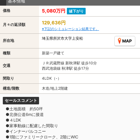
基本情報
5,080万円
価格
値下がり
129,636円
月々の返済額
※下記のシミュレーション結果です。
埼玉県所沢市大字上安松
所在地
MAP
種類
新築一戸建て
ＪＲ武蔵野線 新秋津駅 徒歩10分
交通
西武池袋線 秋津駅 徒歩17分
間取り
4LDK（-）
構造/階数
木造/地上2階建
セールスコメント
●土地面積 約50坪
●北側公道6mに接道
●４LDK
●家事動線に配慮した間取り
●インナーバルコニー
●1階にファミリークローク、2階にWIC