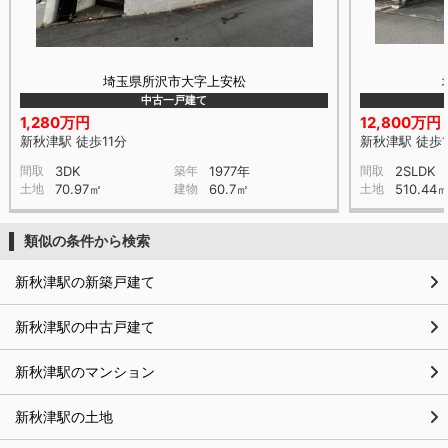
埼玉県所沢市大字上安松
中古一戸建て
1,280万円
12,800万円
新秋津駅 徒歩11分
新秋津駅 徒歩1
間取
3DK
築年
1977年
間取
2SLDK
土地
70.97㎡
建物
60.7㎡
土地
510.44
類似の条件から検索
新秋津駅の新築戸建て
新秋津駅の中古戸建て
新秋津駅のマンション
新秋津駅の土地