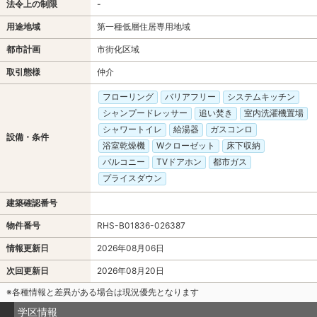
法令上の制限
-
用途地域
第一種低層住居専用地域
都市計画
市街化区域
取引態様
仲介
フローリング
バリアフリー
システムキッチン
シャンプードレッサー
追い焚き
室内洗濯機置場
シャワートイレ
給湯器
ガスコンロ
設備・条件
浴室乾燥機
Wクローゼット
床下収納
バルコニー
TVドアホン
都市ガス
プライスダウン
建築確認番号
物件番号
RHS-B01836-026387
情報更新日
2026年08月06日
次回更新日
2026年08月20日
※各種情報と差異がある場合は現況優先となります
学区情報