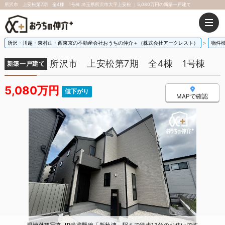
所沢市 上安松第7期 全4棟 1号棟 埼玉県所沢市大字上安松 ｜5,080万円の新築一戸建て
所沢・川越・東村山・西東京の不動産会社おうちの仲介＋（株式会社アークレスト）
物件
所沢市 上安松第7期 全4棟 1号棟
新築一戸建て
5,080万円
値下がり
MAPで確認