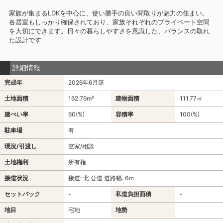
家族が集まるLDKを中心に、使い勝手の良い間取りが魅力の住まい。
各居室もしっかり確保されており、家族それぞれのプライベート空間
を大切にできます。日々の暮らしやすさを意識した、バランスの取れ
た設計です
詳細情報
完成年
2026年6月築
土地面積
162.76m²
建物面積
111.77㎡
建ぺい率
60(%)
容積率
100(%)
駐車場
有
現況/引渡し
空家/相談
土地権利
所有権
接道状況
接道: 北 公道 道路幅: 6ｍ
セットバック
-
私道負担面積
-
地目
宅地
地勢