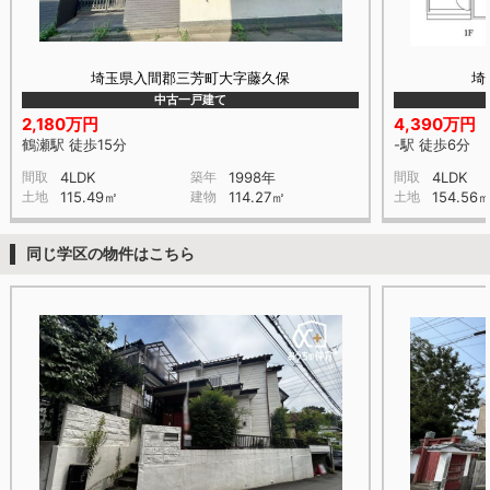
埼玉県入間郡三芳町大字藤久保
埼
中古一戸建て
2,180万円
4,390万円
鶴瀬駅 徒歩15分
-駅 徒歩6分
間取
4LDK
築年
1998年
間取
4LDK
土地
115.49㎡
建物
114.27㎡
土地
154.56
同じ学区の物件はこちら