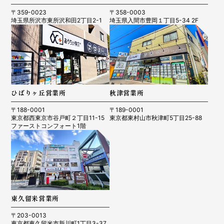
〒359-0023
〒358-0003
埼玉県所沢市東所沢和田2丁目2-1
埼玉県入間市豊岡１丁目5-34 2F
ひばりヶ丘営業所
秋津営業所
〒188-0001
〒189-0001
東京都西東京市谷戸町２丁目11-15
東京都東村山市秋津町5丁目25-88
ファーストコンフォート1階
東久留米営業所
〒203-0013
東京都東久留米市新川町1丁目3-37