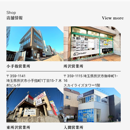
Shop
店舗情報
View more
小手指営業所
所沢営業所
〒359-1141
〒359-1115 埼玉県所沢市御幸町1-
埼玉県所沢市小手指町1丁目15-7 木
16
村ビル1F
スカイライズタワー1階
東所沢営業所
入間営業所