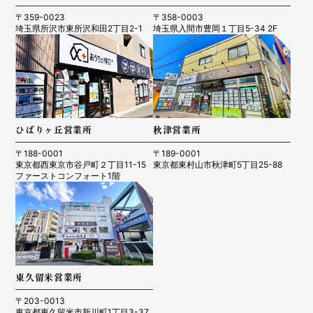
〒359-0023
〒358-0003
埼玉県所沢市東所沢和田2丁目2-1
埼玉県入間市豊岡１丁目5-34 2F
ひばりヶ丘営業所
秋津営業所
〒188-0001
〒189-0001
東京都西東京市谷戸町２丁目11-15
東京都東村山市秋津町5丁目25-88
ファーストコンフォート1階
東久留米営業所
〒203-0013
東京都東久留米市新川町1丁目3-37