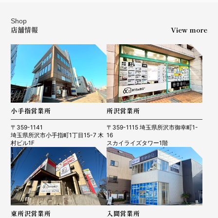
Shop
店舗情報
View more
小手指営業所
所沢営業所
〒359-1141
〒359-1115 埼玉県所沢市御幸町1-
埼玉県所沢市小手指町1丁目15-7 木
16
村ビル1F
スカイライズタワー1階
東所沢営業所
入間営業所