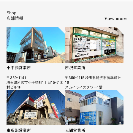
Shop
店舗情報
View more
小手指営業所
所沢営業所
〒359-1141
〒359-1115 埼玉県所沢市御幸町1-
埼玉県所沢市小手指町1丁目15-7 木
16
村ビル1F
スカイライズタワー1階
東所沢営業所
入間営業所