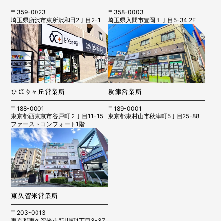
〒359-0023
〒358-0003
埼玉県所沢市東所沢和田2丁目2-1
埼玉県入間市豊岡１丁目5-34 2F
ひばりヶ丘営業所
秋津営業所
〒188-0001
〒189-0001
東京都西東京市谷戸町２丁目11-15
東京都東村山市秋津町5丁目25-88
ファーストコンフォート1階
東久留米営業所
〒203-0013
東京都東久留米市新川町1丁目3-37