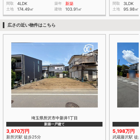
間取
4LDK
築年
新築
間取
3LDK
土地
174.49㎡
建物
103.91㎡
土地
95.98㎡
広さの近い物件はこちら
埼玉県所沢市中新井1丁目
新築一戸建て
3,870万円
5,198万円
新所沢駅 徒歩25分
武蔵藤沢駅 徒