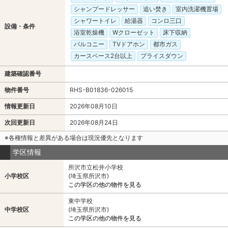
シャンプードレッサー
追い焚き
室内洗濯機置場
シャワートイレ
給湯器
コンロ三口
設備・条件
浴室乾燥機
Wクローゼット
床下収納
バルコニー
TVドアホン
都市ガス
カースペース2台以上
プライスダウン
建築確認番号
物件番号
RHS-B01836-026015
情報更新日
2026年08月10日
次回更新日
2026年08月24日
※各種情報と差異がある場合は現況優先となります
学区情報
所沢市立松井小学校
小学校区
(埼玉県所沢市)
この学区の他の物件を見る
東中学校
中学校区
(埼玉県所沢市)
この学区の他の物件を見る