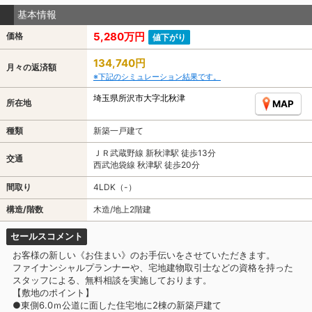
基本情報
5,280万円
価格
値下がり
134,740円
月々の返済額
※下記のシミュレーション結果です。
埼玉県所沢市大字北秋津
所在地
MAP
種類
新築一戸建て
ＪＲ武蔵野線 新秋津駅 徒歩13分
交通
西武池袋線 秋津駅 徒歩20分
間取り
4LDK（-）
構造/階数
木造/地上2階建
セールスコメント
お客様の新しい《お住まい》のお手伝いをさせていただきます。
ファイナンシャルプランナーや、宅地建物取引士などの資格を持った
スタッフによる、無料相談を実施しております。
【敷地のポイント】
●東側6.0ｍ公道に面した住宅地に2棟の新築戸建て