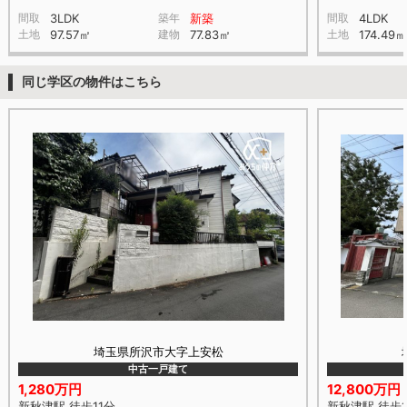
間取
3LDK
築年
新築
間取
4LDK
土地
97.57㎡
建物
77.83㎡
土地
174.49㎡
同じ学区の物件はこちら
埼玉県所沢市大字上安松
中古一戸建て
1,280万円
12,800万円
新秋津駅 徒歩11分
新秋津駅 徒歩1