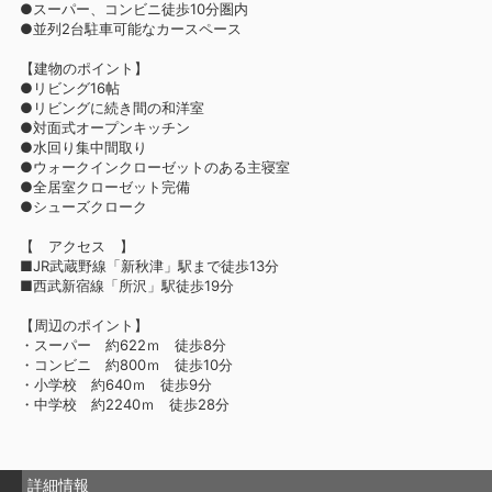
●スーパー、コンビニ徒歩10分圏内
●並列2台駐車可能なカースペース
【建物のポイント】
●リビング16帖
●リビングに続き間の和洋室
●対面式オープンキッチン
●水回り集中間取り
●ウォークインクローゼットのある主寝室
●全居室クローゼット完備
●シューズクローク
【 アクセス 】
■JR武蔵野線「新秋津」駅まで徒歩13分
■西武新宿線「所沢」駅徒歩19分
【周辺のポイント】
・スーパー 約622ｍ 徒歩8分
・コンビニ 約800ｍ 徒歩10分
・小学校 約640ｍ 徒歩9分
・中学校 約2240ｍ 徒歩28分
詳細情報