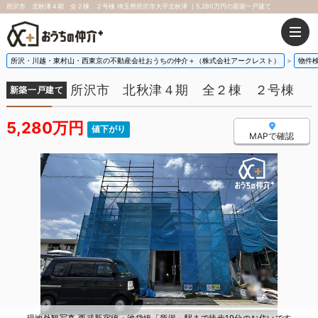
所沢市 北秋津４期 全２棟 ２号棟 埼玉県所沢市大字北秋津 ｜5,280万円の新築一戸建て
所沢・川越・東村山・西東京の不動産会社おうちの仲介＋（株式会社アークレスト）
物件
所沢市 北秋津４期 全２棟 ２号棟
新築一戸建て
5,280万円
値下がり
MAPで確認