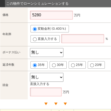
この物件でローンシミュレーションする
価格
万円
変動金利 (0.400％)
年利率
直接入力する
％
ボーナス払い
返済年数
35年
30年
25年
20年
直接入力する
頭金
万円