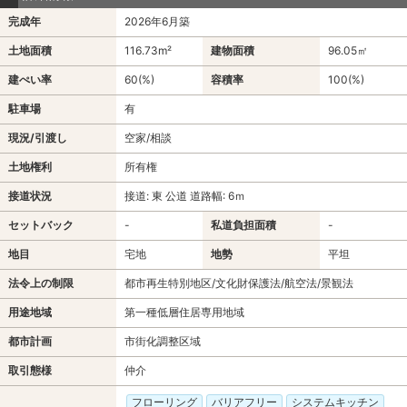
完成年
2026年6月築
土地面積
116.73m²
建物面積
96.05㎡
建ぺい率
60(%)
容積率
100(%)
駐車場
有
現況/引渡し
空家/相談
土地権利
所有権
接道状況
接道: 東 公道 道路幅: 6ｍ
セットバック
-
私道負担面積
-
地目
宅地
地勢
平坦
法令上の制限
都市再生特別地区/文化財保護法/航空法/景観法
用途地域
第一種低層住居専用地域
都市計画
市街化調整区域
取引態様
仲介
フローリング
バリアフリー
システムキッチン