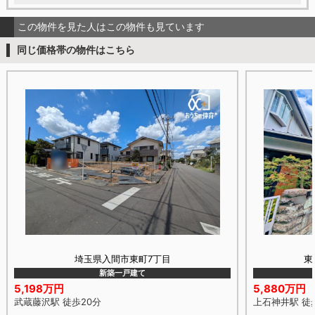
この物件を見た人はこの物件も見ています
同じ価格帯の物件はこちら
埼玉県入間市東町7丁目
東
新築一戸建て
5,198万円
5,880万円
武蔵藤沢駅 徒歩20分
上石神井駅 徒