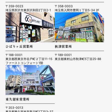
〒359-0023
〒358-0003
埼玉県所沢市東所沢和田2丁目2-1
埼玉県入間市豊岡１丁目5-34 2F
ひばりヶ丘営業所
秋津営業所
〒188-0001
〒189-0001
東京都西東京市谷戸町２丁目11-15
東京都東村山市秋津町5丁目25-88
ファーストコンフォート1階
東久留米営業所
〒203-0013
東京都東久留米市新川町1丁目3-37