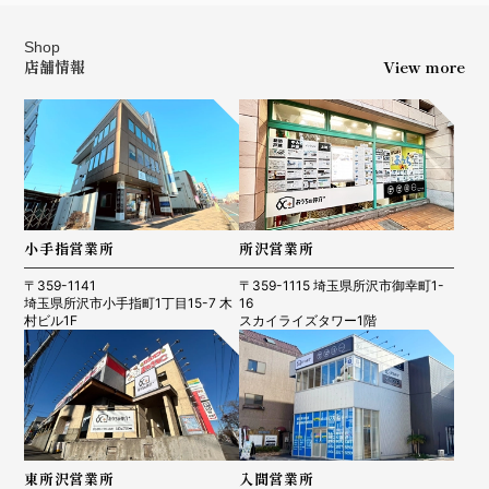
Shop
店舗情報
View more
小手指営業所
所沢営業所
〒359-1141
〒359-1115 埼玉県所沢市御幸町1-
埼玉県所沢市小手指町1丁目15-7 木
16
村ビル1F
スカイライズタワー1階
東所沢営業所
入間営業所