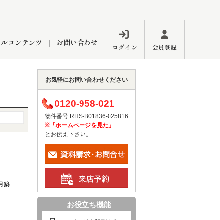
ャルコンテンツ
お問い合わせ
ログイン
会員登録
お気軽にお問い合わせください
ペーン
フォーム
インフォメーション
ブログ
0120-958-021
物件番号 RHS-B01836-025816
※「ホームページを見た」
とお伝え下さい。
東久留米営業所
1月築
お役立ち機能
するメリット
市
練馬区