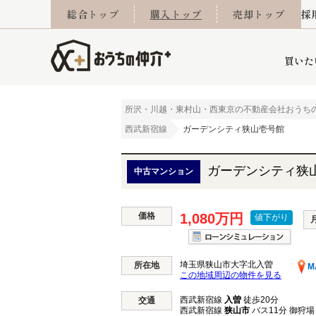
総合トップ
購入トップ
売却トップ
採
買いた
所沢・川越・東村山・西東京の不動産会社おうち
西武新宿線
ガーデンシティ狭山壱号館
詳細条件から探す
不動産売却専門館
会社概要
不動産Q&A
ご来店予約
おうちLABO
おうちのリフォーム
スタッフ紹介
オンライン相談予約
マンションカタログ
建築事例
学区から探す
売却査定実績
リフォーム事例
採用
ガーデンシティ狭
中古マンション
価格
1,080万円
値下がり
当社お預かり物件
相続
小手指営業所
住み替え
所沢営業所
グループ会社施工物
離婚
東所沢
不動
埼玉県狭山市大字北入曽
所在地
M
この地域周辺の物件を見る
西武新宿線
入曽
徒歩20分
今月の住宅ローン金利
西東京市
おうちLABO
交通
東久留米市
おうちのリフォーム
当社提携金融機
東村山市
西武新宿線
狭山市
バス11分 御狩場