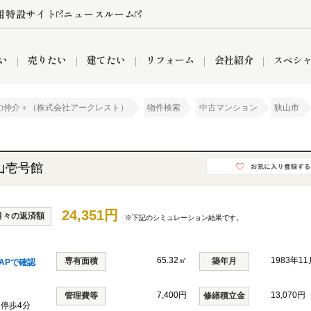
用特設サイト
ニュースルーム
い
売りたい
建てたい
リフォーム
会社紹介
スペシ
の仲介＋（株式会社アークレスト）
物件検索
中古マンション
狭山市
情報
町名から探す
売却成功実績
売却査定依頼
おうちパークくらぶ
【埼玉】補助金・助成金
お客様の声
お気に入り
よくある質問
なんでもご相談
レンタルスペース
創業の想い
閲覧履歴
売却コラム
プライバシーポリシー
【東京】補助金・助成金
総合不動産の強み
期間限定キャン
検索履歴
査定依頼
山壱号館
24,351円
月々の返済額
※下記のシミュレーション結果です。
件
営業所
産買取
リノベーション済み物件
空き家
入間営業所
リースバック
ひばりケ丘営業所
秋津営業所
65.32㎡
1983年1
専有面積
築年月
APで確認
7,400円
13,070円
関
入間市
おうちパークグループの強み
8代疾病保証付き住宅ローン
管理費等
狭山市
富士見市
団体信用保険
修繕積立金
新座市
購入
清瀬
 停歩4分