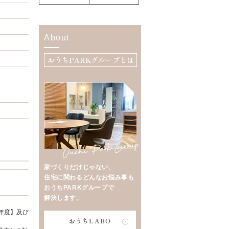
About
おうちPARKグループとは
家づくりだけじゃない、
住宅に関わるどんなお悩み事も
おうちPARKグループで
解決します。
年度】及び
おうちLABO