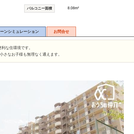
8.08m²
バルコニー面積
山市
ふじみ野市
富士見市
志木市
新座市
朝霞市
ーンシミュレーション
お問合せ
便利な住環境です。
、小さなお子様も無理なく通えます。