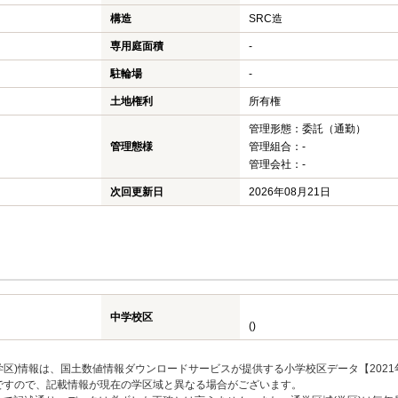
構造
SRC造
専用庭面積
-
駐輪場
-
土地権利
所有権
管理形態：委託（通勤）
管理態様
管理組合：-
管理会社：-
次回更新日
2026年08月21日
中学校区
()
区)情報は、国土数値情報ダウンロードサービスが提供する小学校区データ【2021
のですので、記載情報が現在の学区域と異なる場合がございます。