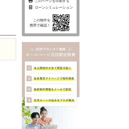
このページを印刷する
ローンシミュレーション
この物件を
西東京市
東村山市
東大和市
清瀬市
携帯で確認！