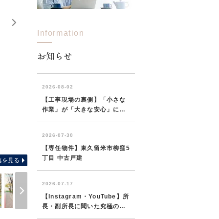
Information
お知らせ
南東むきにつきに
真を見る