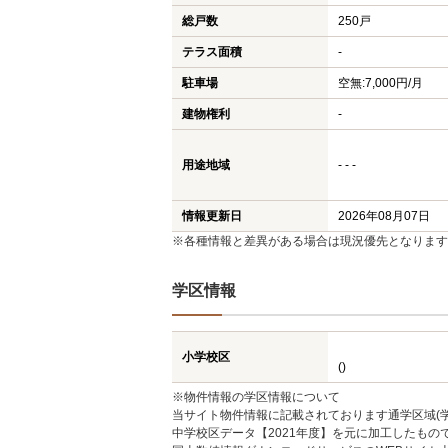
総戸数
250戸
テラス面積
-
駐車場
空無:7,000円/月
建物権利
-
用途地域
- - -
情報更新日
2026年08月07日
※各種情報と差異がある場合は現況優先となります
学区情報
小学校区
()
※物件情報の学区情報について
当サイト物件情報に記載されております通学区域(学
中学校区データ【2021年度】を元に加工したも