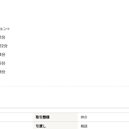
ョン○
2分
2分
4分
5分
3分
取引態様
仲介
引渡し
相談