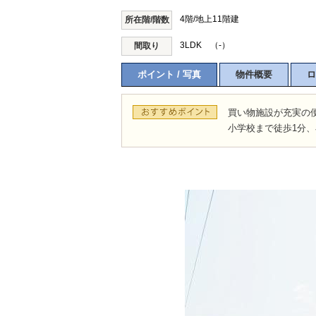
4階/地上11階建
所在階/階数
3LDK （-）
間取り
所沢市
川越市
入間市
飯能市
狭
ポイント / 写真
物件概要
ロ
東久留米市
小平市
練馬区
買い物施設が充実の
小学校まで徒歩1分