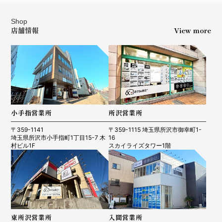
Shop
店舗情報
View more
小手指営業所
所沢営業所
〒359-1141
〒359-1115 埼玉県所沢市御幸町1-
埼玉県所沢市小手指町1丁目15-7 木
16
村ビル1F
スカイライズタワー1階
東所沢営業所
入間営業所