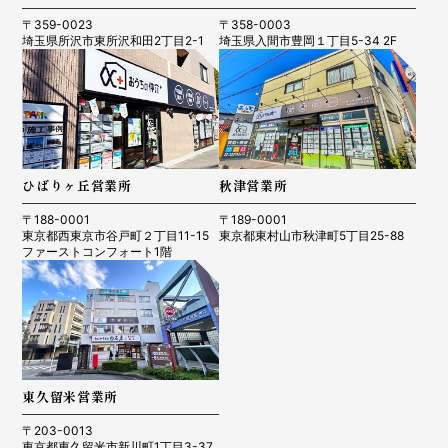
〒359-0023
〒358-0003
埼玉県所沢市東所沢和田2丁目2-1
埼玉県入間市豊岡１丁目5-34 2F
ひばりヶ丘営業所
秋津営業所
〒188-0001
〒189-0001
東京都西東京市谷戸町２丁目11-15
東京都東村山市秋津町5丁目25-88
ファーストコンフォート1階
東久留米営業所
〒203-0013
東京都東久留米市新川町1丁目3-37