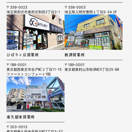
〒359-0023
〒358-0003
埼玉県所沢市東所沢和田2丁目2-1
埼玉県入間市豊岡１丁目5-34 2F
ひばりヶ丘営業所
秋津営業所
〒188-0001
〒189-0001
東京都西東京市谷戸町２丁目11-15
東京都東村山市秋津町5丁目25-88
ファーストコンフォート1階
東久留米営業所
〒203-0013
東京都東久留米市新川町1丁目3-37