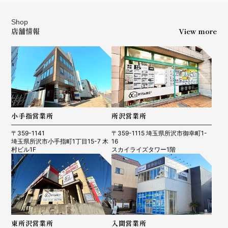
Shop
店舗情報
View more
小手指営業所
所沢営業所
〒359-1141
〒359-1115 埼玉県所沢市御幸町1-
埼玉県所沢市小手指町1丁目15-7 木
16
村ビル1F
スカイライズタワー1階
東所沢営業所
入間営業所