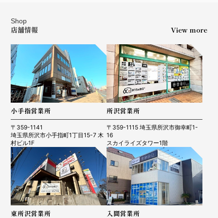
Shop
店舗情報
View more
小手指営業所
所沢営業所
〒359-1141
〒359-1115 埼玉県所沢市御幸町1-
埼玉県所沢市小手指町1丁目15-7 木
16
村ビル1F
スカイライズタワー1階
東所沢営業所
入間営業所