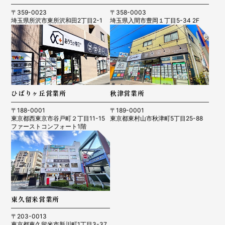
〒359-0023
〒358-0003
埼玉県所沢市東所沢和田2丁目2-1
埼玉県入間市豊岡１丁目5-34 2F
ひばりヶ丘営業所
秋津営業所
〒188-0001
〒189-0001
東京都西東京市谷戸町２丁目11-15
東京都東村山市秋津町5丁目25-88
ファーストコンフォート1階
東久留米営業所
〒203-0013
東京都東久留米市新川町1丁目3-37