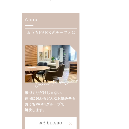
About
おうちPARKグループとは
家づくりだけじゃない、
住宅に関わるどんなお悩み事も
おうちPARKグループで
解決します。
おうちLABO