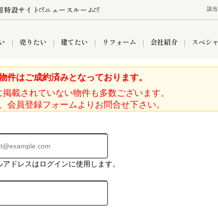
用特設サイト
ニュースルーム
該当
い
売りたい
建てたい
リフォーム
会社紹介
スペシ
物件はご成約済みとなっております。
に掲載されていない物件も多数ございます。
情報
町名から探す
売却成功実績
売却査定依頼
おうちパークくらぶ
【埼玉】補助金・助成金
お客様の声
お気に入り
よくある質問
なんでもご相談
レンタルスペース
創業の想い
閲覧履歴
売却コラム
プライバシーポリシー
【東京】補助金・助成金
総合不動産の強み
期間限定キャン
検索履歴
査定依頼
、会員登録フォームよりお問合せ下さい。
件
営業所
産買取
リノベーション済み物件
空き家
入間営業所
リースバック
ひばりケ丘営業所
秋津営業所
ルアドレスはログインに使用します。
関
入間市
おうちパークグループの強み
8代疾病保証付き住宅ローン
狭山市
富士見市
団体信用保険
新座市
購入
清瀬