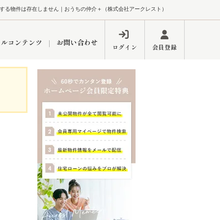
する物件は存在しません｜おうちの仲介＋（株式会社アークレスト）
ャルコンテンツ
お問い合わせ
ログイン
会員登録
ペーン
フォーム
インフォメーション
ブログ
東久留米営業所
するメリット
市
練馬区