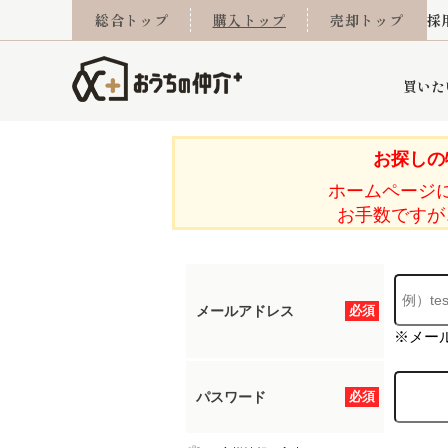
総合トップ
購入トップ
売却トップ
採
買いた
お探しの
ホームページ
詳細条件から探す
不動産売却専門館
会社概要
不動産Q&A
ご来店予約
おうちLABO
おうちのリフォーム
スタッフ紹介
オンライン相談予約
マンションカタログ
建築事例
学区から探す
売却査定実績
リフォーム事例
採用
お手数ですが
メールアドレス
必須
当社お預かり物件
相続
小手指営業所
住み替え
所沢営業所
グループ会社施工物
離婚
東所沢
不動
※メー
パスワード
必須
今月の住宅ローン金利
西東京市
おうちLABO
東久留米市
おうちのリフォーム
当社提携金融機
東村山市