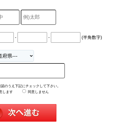
山市
ふじみ野市
富士見市
志木市
新座市
朝霞市
-
-
(半角数字)
確認のうえ下記にチェックして下さい。
意します
同意しません