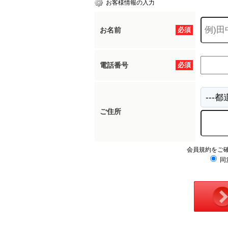
お客様情報の入力
お名前
必須
所沢市
川越市
入間市
飯能市
狭
東久留米市
小平市
練馬区
電話番号
必須
ご住所
会員規約をご
同