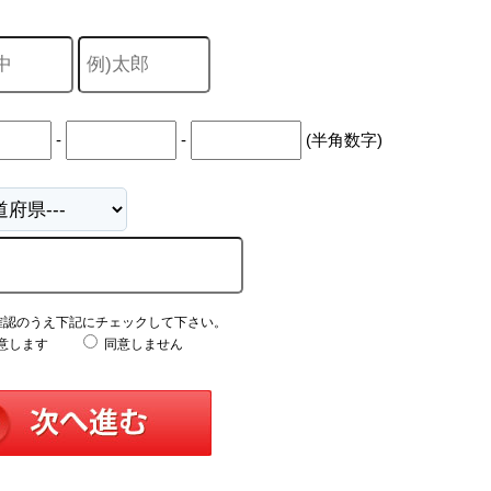
山市
ふじみ野市
富士見市
志木市
新座市
朝霞市
-
-
(半角数字)
確認のうえ下記にチェックして下さい。
意します
同意しません