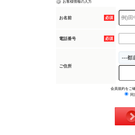
お客様情報の入力
お名前
必須
所沢市
川越市
入間市
飯能市
狭
東久留米市
小平市
練馬区
電話番号
必須
ご住所
会員規約をご
同