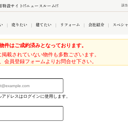
用特設サイト
ニュースルーム
該当
い
売りたい
建てたい
リフォーム
会社紹介
スペシ
物件はご成約済みとなっております。
に掲載されていない物件も多数ございます。
情報
町名から探す
売却成功実績
売却査定依頼
おうちパークくらぶ
【埼玉】補助金・助成金
お客様の声
お気に入り
よくある質問
なんでもご相談
レンタルスペース
創業の想い
閲覧履歴
売却コラム
プライバシーポリシー
【東京】補助金・助成金
総合不動産の強み
期間限定キャン
検索履歴
査定依頼
、会員登録フォームよりお問合せ下さい。
件
営業所
産買取
リノベーション済み物件
空き家
入間営業所
リースバック
ひばりケ丘営業所
秋津営業所
ルアドレスはログインに使用します。
関
入間市
おうちパークグループの強み
8代疾病保証付き住宅ローン
狭山市
富士見市
団体信用保険
新座市
購入
清瀬