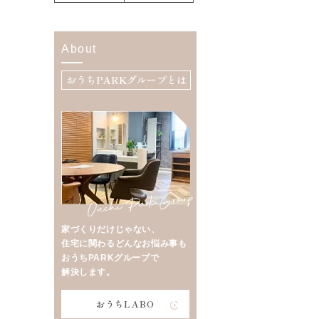
About
おうちPARKグループとは
家づくりだけじゃない、
住宅に関わるどんなお悩み事も
おうちPARKグループで
解決します。
おうちLABO