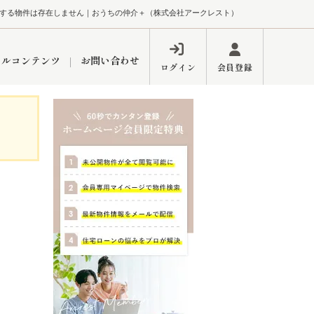
する物件は存在しません｜おうちの仲介＋（株式会社アークレスト）
ャルコンテンツ
お問い合わせ
ログイン
会員登録
ペーン
フォーム
インフォメーション
ブログ
東久留米営業所
するメリット
市
練馬区