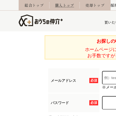
総合トップ
購入トップ
売却トップ
採
買いた
お探しの
ホームページ
詳細条件から探す
不動産売却専門館
会社概要
不動産Q&A
ご来店予約
おうちLABO
おうちのリフォーム
スタッフ紹介
オンライン相談予約
マンションカタログ
建築事例
学区から探す
売却査定実績
リフォーム事例
採用
お手数ですが
メールアドレス
必須
当社お預かり物件
相続
小手指営業所
住み替え
所沢営業所
グループ会社施工物
離婚
東所沢
不動
※メー
パスワード
必須
今月の住宅ローン金利
西東京市
おうちLABO
東久留米市
おうちのリフォーム
当社提携金融機
東村山市