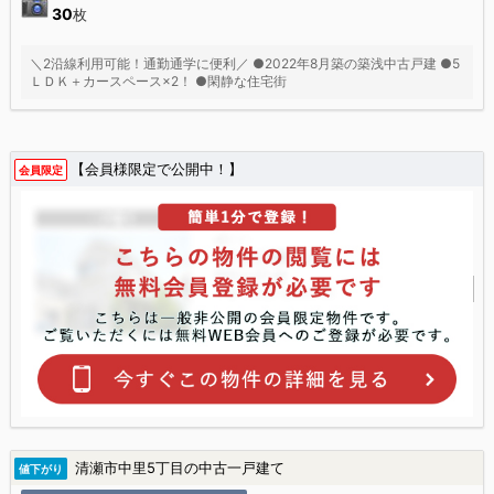
30
枚
＼2沿線利用可能！通勤通学に便利／ ●2022年8月築の築浅中古戸建 ●5
ＬＤＫ＋カースペース×2！ ●閑静な住宅街
【会員様限定で公開中！】
会員限定
清瀬市中里5丁目の中古一戸建て
値下がり