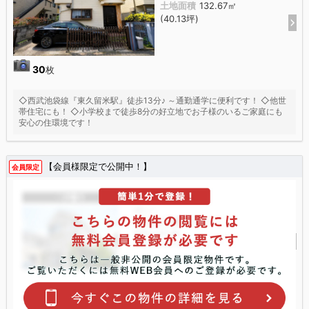
土地面積
132.67㎡
(40.13坪)
30
枚
◇西武池袋線『東久留米駅』徒歩13分♪ ～通勤通学に便利です！ ◇他世
帯住宅にも！ ◇小学校まで徒歩8分の好立地でお子様のいるご家庭にも
安心の住環境です！
【会員様限定で公開中！】
会員限定