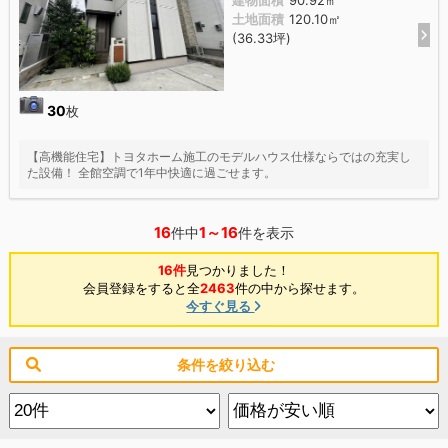
土地面積
120.10㎡
(36.33坪)
30
枚
【高機能住宅】トヨタホーム施工のモデルハウス仕様ならではの充実し
た設備！ 全館空調で1年中快適に過ごせます。
16
1～16
件中
件を表示
16件
見つかりました！
会員登録をすると全
2463
件の中から探せます。
今すぐ見る
条件を絞り込む