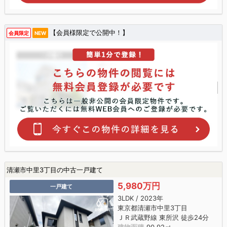
【会員様限定で公開中！】
会員限定
NEW
清瀬市中里3丁目の中古一戸建て
5,980万円
一戸建て
3LDK / 2023年
東京都清瀬市中里3丁目
ＪＲ武蔵野線 東所沢 徒歩24分
建物面積
90.92㎡