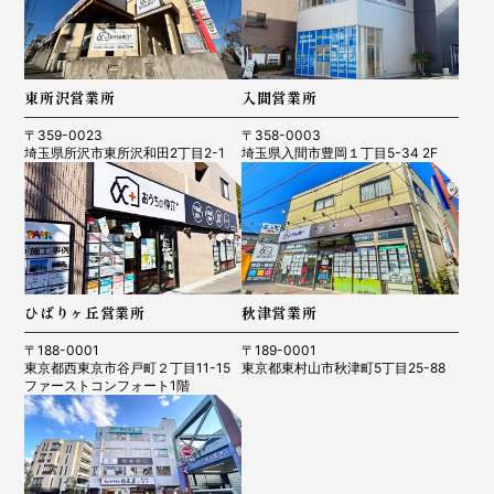
東所沢営業所
入間営業所
〒359-0023
〒358-0003
埼玉県所沢市東所沢和田2丁目2-1
埼玉県入間市豊岡１丁目5-34 2F
ひばりヶ丘営業所
秋津営業所
〒188-0001
〒189-0001
東京都西東京市谷戸町２丁目11-15
東京都東村山市秋津町5丁目25-88
ファーストコンフォート1階