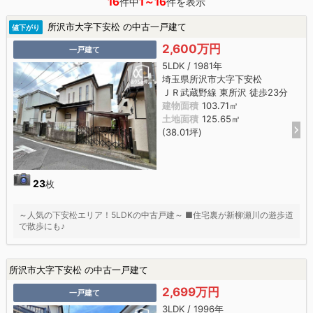
16
1～16
件中
件を表示
所沢市大字下安松 の中古一戸建て
値下がり
2,600万円
一戸建て
5LDK / 1981年
埼玉県所沢市大字下安松
ＪＲ武蔵野線 東所沢 徒歩23分
建物面積
103.71㎡
土地面積
125.65㎡
(38.01坪)
23
枚
～人気の下安松エリア！5LDKの中古戸建～ ■住宅裏が新柳瀬川の遊歩道
で散歩にも♪
所沢市大字下安松 の中古一戸建て
2,699万円
一戸建て
3LDK / 1996年