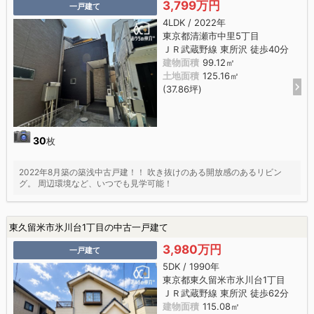
3,799万円
一戸建て
4LDK / 2022年
東京都清瀬市中里5丁目
ＪＲ武蔵野線 東所沢 徒歩40分
建物面積
99.12㎡
土地面積
125.16㎡
(37.86坪)
30
枚
2022年8月築の築浅中古戸建！！ 吹き抜けのある開放感のあるリビン
グ。 周辺環境など、いつでも見学可能！
東久留米市氷川台1丁目の中古一戸建て
3,980万円
一戸建て
5DK / 1990年
東京都東久留米市氷川台1丁目
ＪＲ武蔵野線 東所沢 徒歩62分
建物面積
115.08㎡