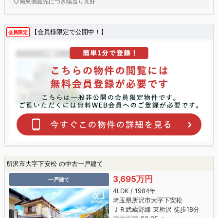
◇南東側庭先につき陽当り良好
【会員様限定で公開中！】
会員限定
所沢市大字下安松 の中古一戸建て
3,695万円
一戸建て
4LDK / 1984年
埼玉県所沢市大字下安松
ＪＲ武蔵野線 東所沢 徒歩18分