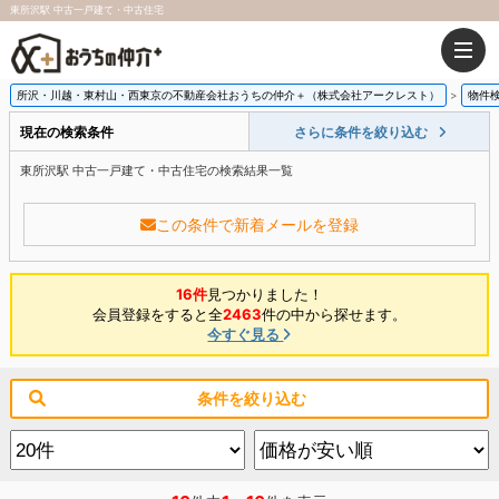
東所沢駅 中古一戸建て・中古住宅
所沢・川越・東村山・西東京の不動産会社おうちの仲介＋（株式会社アークレスト）
物件
現在の検索条件
さらに条件を絞り込む
東所沢駅 中古一戸建て・中古住宅の検索結果一覧
この条件で新着メールを登録
16件
見つかりました！
会員登録をすると全
2463
件の中から探せます。
今すぐ見る
条件を絞り込む