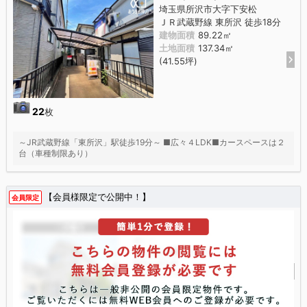
埼玉県所沢市大字下安松
ＪＲ武蔵野線 東所沢 徒歩18分
建物面積
89.22㎡
土地面積
137.34㎡
(41.55坪)
22
枚
～JR武蔵野線「東所沢」駅徒歩19分～ ■広々４LDK■カースペースは２
台（車種制限あり）
【会員様限定で公開中！】
会員限定