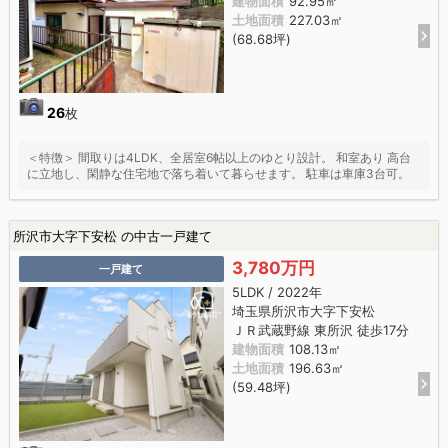
建物面積
92.95㎡
土地面積
227.03㎡
(68.68坪)
26
枚
＜特徴＞ 間取りは4LDK、全居室6帖以上のゆとり設計。 和室あり 高台
に立地し、閑静な住宅地で落ち着いて暮らせます。 駐車は車庫3台可。
所沢市大字下安松 の中古一戸建て
3,780万円
一戸建て
5LDK / 2022年
埼玉県所沢市大字下安松
ＪＲ武蔵野線 東所沢 徒歩17分
建物面積
108.13㎡
土地面積
196.63㎡
(59.48坪)