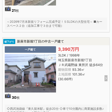
21
枚
～2026年7月末新規リフォーム完成予定！５SLDKの大型住宅～ ■カー
スペース２台（追加工事で３台まで可能）
新座市新堀1丁目の中古一戸建て
値下がり
3,390万円
一戸建て
3LDK / 1998年
埼玉県新座市新堀1丁目
ＪＲ武蔵野線 東所沢 徒歩64分
建物面積
93.36㎡
土地面積
101.36㎡
(30.66坪)
30
枚
◇西武池袋線『東久留米駅』徒歩20分 ◇車で10分圏内に商業施設多数♪