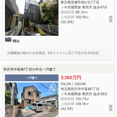
東京都清瀬市旭が丘1丁目
ＪＲ武蔵野線 東所沢 徒歩47分
建物面積
86.33㎡
土地面積
100.18㎡
(30.3坪)
15
枚
公園隣接の穏やかな住環境。8月リフォーム完了予定の3LDK住宅
所沢市中富南1丁目の中古一戸建て
3,180万円
一戸建て
5SLDK / 2003年
埼玉県所沢市中富南1丁目
ＪＲ武蔵野線 東所沢 徒歩38分
建物面積
120.73㎡
土地面積
139.16㎡
(42.1坪)