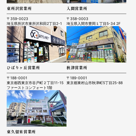
東所沢営業所
入間営業所
〒359-0023
〒358-0003
埼玉県所沢市東所沢和田2丁目2-1
埼玉県入間市豊岡１丁目5-34 2F
ひばりヶ丘営業所
秋津営業所
〒188-0001
〒189-0001
東京都西東京市谷戸町２丁目11-15
東京都東村山市秋津町5丁目25-88
ファーストコンフォート1階
東久留米営業所