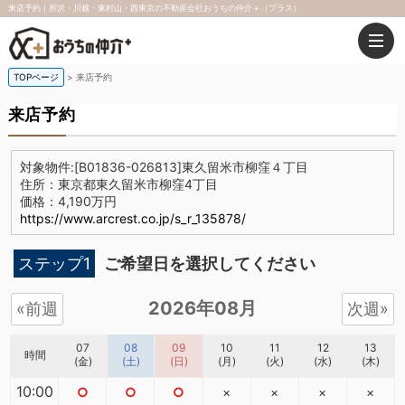
来店予約｜所沢・川越・東村山・西東京の不動産会社おうちの仲介＋（プラス）
TOPページ
来店予約
来店予約
対象物件:
[B01836-026813]東久留米市柳窪４丁目
住所：東京都東久留米市柳窪4丁目
価格：4,190万円
https://www.arcrest.co.jp/s_r_135878/
ステップ1
ご希望日を選択してください
2026年08月
«前週
次週»
07
08
09
10
11
12
13
時間
(金)
(土)
(日)
(月)
(火)
(水)
(木)
10:00
○
○
○
×
×
×
×