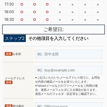
17:30
○
○
○
×
×
×
×
18:00
○
○
○
×
×
×
×
18:30
○
○
○
×
×
×
×
ご希望日:
ステップ2
その他項目を入力してください
必須
お名前
※ご記入いただいたメールアドレス宛てに、お問合
メールアドレス
せ内容の確認メールをお送りいたします。
必須
※Yahoo!メールなどのフリーメールをご利用の場
合、迷惑メールフォルダに入る場合があります。
迷惑メールのフォルダ・設定等をご確認下さい。
必須
電話番号