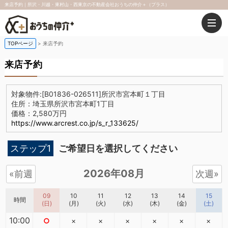
来店予約｜所沢・川越・東村山・西東京の不動産会社おうちの仲介＋（プラス）
TOPページ
来店予約
来店予約
対象物件:
[B01836-026511]所沢市宮本町１丁目
住所：埼玉県所沢市宮本町1丁目
価格：2,580万円
https://www.arcrest.co.jp/s_r_133625/
ステップ1
ご希望日を選択してください
2026年08月
«前週
次週»
09
10
11
12
13
14
15
時間
(日)
(月)
(火)
(水)
(木)
(金)
(土)
10:00
○
×
×
×
×
×
×