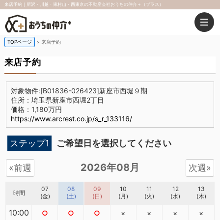
来店予約｜所沢・川越・東村山・西東京の不動産会社おうちの仲介＋（プラス）
TOPページ
来店予約
来店予約
対象物件:
[B01836-026423]新座市西堀９期
住所：埼玉県新座市西堀2丁目
価格：1,180万円
https://www.arcrest.co.jp/s_r_133116/
ステップ1
ご希望日を選択してください
2026年08月
«前週
次週»
07
08
09
10
11
12
13
時間
(金)
(土)
(日)
(月)
(火)
(水)
(木)
10:00
○
○
○
×
×
×
×