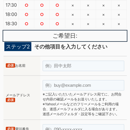
17:30
○
○
○
×
×
×
×
18:00
○
○
○
×
×
×
×
18:30
○
○
○
×
×
×
×
ご希望日:
ステップ2
その他項目を入力してください
必須
お名前
※ご記入いただいたメールアドレス宛てに、お問合
メールアドレス
せ内容の確認メールをお送りいたします。
必須
※Yahoo!メールなどのフリーメールをご利用の場
合、迷惑メールフォルダに入る場合があります。
迷惑メールのフォルダ・設定等をご確認下さい。
必須
電話番号