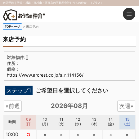
来店予約｜所沢・川越・東村山・西東京の不動産会社おうちの仲介＋（プラス）
TOPページ
来店予約
来店予約
対象物件:
[]
住所：
価格：
https://www.arcrest.co.jp/s_r_114156/
ステップ1
ご希望日を選択してください
2026年08月
«前週
次週»
09
10
11
12
13
14
15
時間
(日)
(月)
(火)
(水)
(木)
(金)
(土)
10:00
○
×
×
×
×
×
×