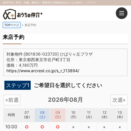
来店予約｜所沢・川越・東村山・西東京の不動産会社おうちの仲介＋（プラス）
TOPページ
来店予約
来店予約
対象物件:
[B01836-023720] ひばりヶ丘プラザ
住所：東京都西東京市谷戸町3丁目
価格：4,180万円
https://www.arcrest.co.jp/s_r_113894/
ステップ1
ご希望日を選択してください
2026年08月
«前週
次週»
07
08
09
10
11
12
13
時間
(金)
(土)
(日)
(月)
(火)
(水)
(木)
10:00
○
○
○
×
×
×
×