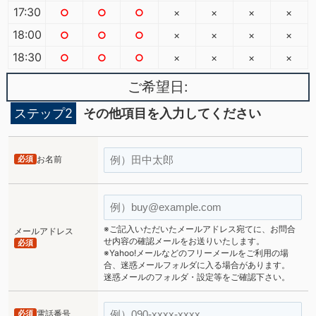
17:30
○
○
○
×
×
×
×
18:00
○
○
○
×
×
×
×
18:30
○
○
○
×
×
×
×
ご希望日:
ステップ2
その他項目を入力してください
必須
お名前
※ご記入いただいたメールアドレス宛てに、お問合
メールアドレス
せ内容の確認メールをお送りいたします。
必須
※Yahoo!メールなどのフリーメールをご利用の場
合、迷惑メールフォルダに入る場合があります。
迷惑メールのフォルダ・設定等をご確認下さい。
必須
電話番号