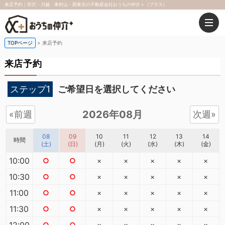
来店予約｜所沢・川越・東村山・西東京の不動産会社おうちの仲介＋（プラス）
TOPページ
来店予約
来店予約
ステップ1
ご希望日を選択してください
2026年08月
«前週
次週»
08
09
10
11
12
13
14
時間
(土)
(日)
(月)
(火)
(水)
(木)
(金)
10:00
○
○
×
×
×
×
×
10:30
○
○
×
×
×
×
×
11:00
○
○
×
×
×
×
×
11:30
○
○
×
×
×
×
×
12:00
○
○
×
×
×
×
×