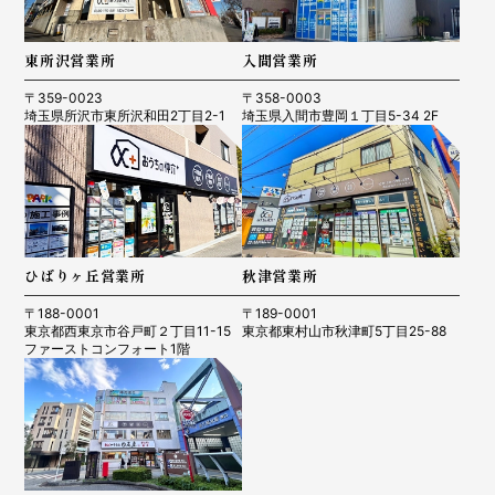
東所沢営業所
入間営業所
〒359-0023
〒358-0003
埼玉県所沢市東所沢和田2丁目2-1
埼玉県入間市豊岡１丁目5-34 2F
ひばりヶ丘営業所
秋津営業所
〒188-0001
〒189-0001
東京都西東京市谷戸町２丁目11-15
東京都東村山市秋津町5丁目25-88
ファーストコンフォート1階