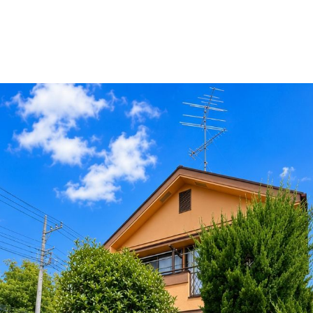
山市
ふじみ野市
富士見市
志木市
新座市
朝霞市