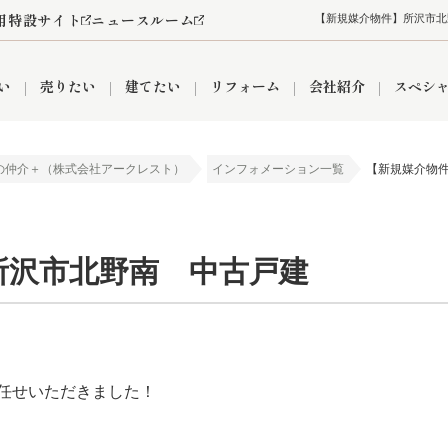
用特設サイト
ニュースルーム
【新規媒介物件】所沢市北
い
売りたい
建てたい
リフォーム
会社紹介
スペシ
の仲介＋（株式会社アークレスト）
インフォメーション一覧
【新規媒介物
情報
町名から探す
売却成功実績
売却査定依頼
おうちパークくらぶ
【埼玉】補助金・助成金
お客様の声
お気に入り
よくある質問
なんでもご相談
レンタルスペース
創業の想い
閲覧履歴
売却コラム
プライバシーポリシー
【東京】補助金・助成金
総合不動産の強み
期間限定キャン
検索履歴
査定依頼
所沢市北野南 中古戸建
件
営業所
産買取
リノベーション済み物件
空き家
入間営業所
リースバック
ひばりケ丘営業所
秋津営業所
任せいただきました！
関
入間市
おうちパークグループの強み
8代疾病保証付き住宅ローン
狭山市
富士見市
団体信用保険
新座市
購入
清瀬