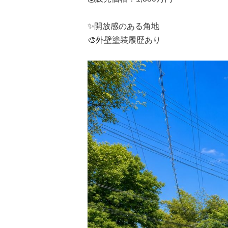
✨開放感のある角地
🎨外壁塗装履歴あり
所沢市
川越市
入間市
飯能市
狭
東久留米市
小平市
練馬区