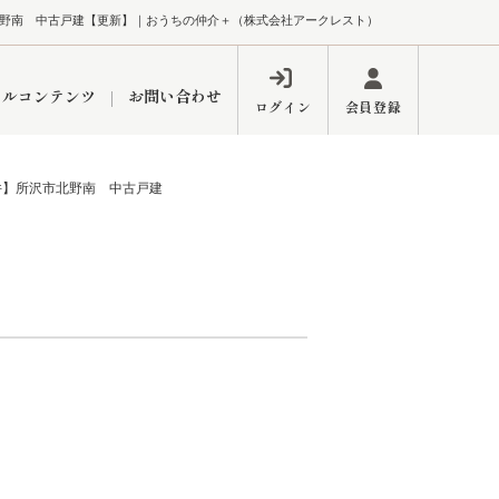
野南 中古戸建【更新】｜おうちの仲介＋（株式会社アークレスト）
ャルコンテンツ
お問い合わせ
ログイン
会員登録
件】所沢市北野南 中古戸建
ペーン
フォーム
インフォメーション
ブログ
東久留米営業所
するメリット
市
練馬区