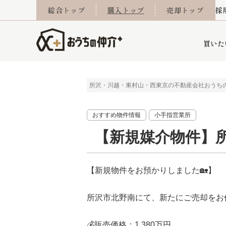
総合トップ
購入トップ
売却トップ
採
買いた
所沢・川越・東村山・西東京の不動産会社おうち
詳細条件から探す
不動産売却専門館
会社概要
不動産Q&A
ご来店予約
おうちLABO
おうちのリフォーム
スタッフ紹介
オンライン相談予約
マンションカタログ
建築事例
学区から探す
売却査定実績
リフォーム事例
採用
おすすめ物件情報
小手指営業所
【新規媒介物件】
当社お預かり物件
相続
小手指営業所
住み替え
所沢営業所
グループ会社施工物
離婚
東所沢
不動
【新規物件をお預かりしました🏡】
所沢市北野南にて、新たにご売却をお
今月の住宅ローン金利
西東京市
おうちLABO
東久留米市
おうちのリフォーム
当社提携金融機
東村山市
💰販売価格：1,380万円