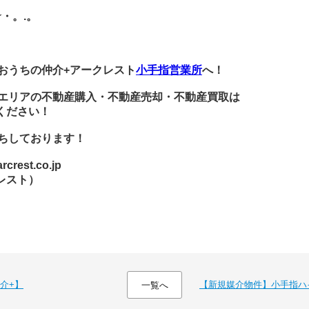
★・。.。
おうちの仲介+アークレスト
小手指営業所
へ！
エリアの不動産購入・不動産売却・不動産買取は
ください！
ちしております！
rest.co.jp
レスト）
介+】
【新規媒介物件】小手指ハ
一覧へ