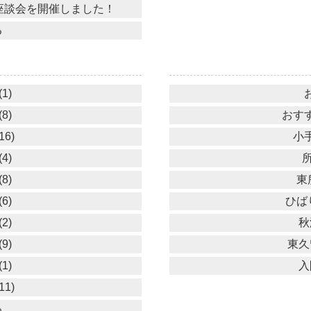
アル座談会を開催しました！
る
1)
8)
おすす
16)
小手
4)
所
8)
東
6)
ひば
2)
秋
9)
東久
1)
入
11)
る