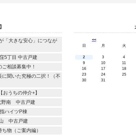
】
<<
が「大きな安心」につなが
日
月
火
窪5丁目 中古戸建
2
3
4
9
10
11
買取のご相談募集中！
16
17
18
23
24
25
・副所長に聞いた究極の二択！（不
30
31
せ【おうちの仲介+】
北野南 中古戸建
指ハイツP棟
山 中古戸建
業の持ち物（ご案内編）