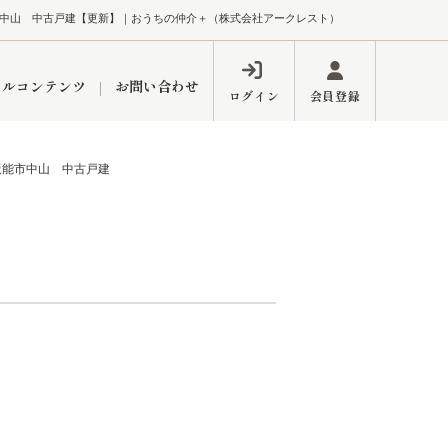
中山 中古戸建【更新】｜おうちの仲介＋（株式会社アークレスト）
ャルコンテンツ
お問い合わせ
ログイン
会員登録
飯能市中山 中古戸建
ペーン
フォーム
インフォメーション
ブログ
東久留米営業所
するメリット
市
練馬区