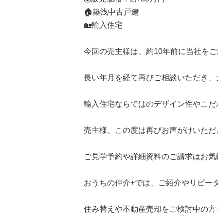
🏠築浅中古戸建
🏡輸入住宅
所沢市
川越市
入間市
飯能市
狭
今回の売主様は、約10年前に当社を
東久留米市
小平市
練馬区
長い年月を経て再びご相談いただき、
輸入住宅ならではのデザイン性やこだ
売主様、この度は再びお声がけいただ
ご見学予約や詳細資料のご請求はお気
おうちの仲介+では、ご紹介やリピー
住み替えや不動産売却をご検討中の方