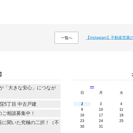
【Instagram】不動産
一覧へ
】
<<
が「大きな安心」につなが
日
月
火
窪5丁目 中古戸建
2
3
4
9
10
11
買取のご相談募集中！
16
17
18
23
24
25
・副所長に聞いた究極の二択！（不
30
31