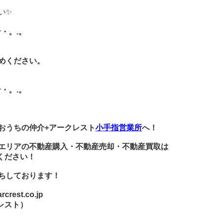
い✨
★・。.。
めください。
!
★・。.。
おうちの仲介+アークレスト
小手指営業所
へ！
エリアの不動産購入・不動産売却・不動産買取は
ください！
ちしております！
rest.co.jp
レスト）