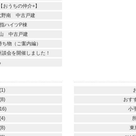
せ【おうちの仲介+】
北野南 中古戸建
指ハイツP棟
山 中古戸建
業の持ち物（ご案内編）
アル座談会を開催しました！
る
1)
8)
おすす
16)
小手
4)
所
8)
東