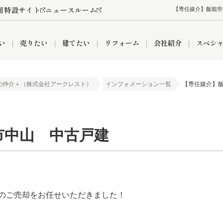
用特設サイト
ニュースルーム
【専任媒介】飯能市
い
売りたい
建てたい
リフォーム
会社紹介
スペシ
の仲介＋（株式会社アークレスト）
インフォメーション一覧
【専任媒介】
情報
町名から探す
売却成功実績
売却査定依頼
おうちパークくらぶ
【埼玉】補助金・助成金
お客様の声
お気に入り
よくある質問
なんでもご相談
レンタルスペース
創業の想い
閲覧履歴
売却コラム
プライバシーポリシー
【東京】補助金・助成金
総合不動産の強み
期間限定キャン
検索履歴
査定依頼
市中山 中古戸建
件
営業所
産買取
リノベーション済み物件
空き家
入間営業所
リースバック
ひばりケ丘営業所
秋津営業所
のご売却をお任せいただきました！
関
入間市
おうちパークグループの強み
8代疾病保証付き住宅ローン
狭山市
富士見市
団体信用保険
新座市
購入
清瀬