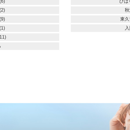
6)
ひば
2)
秋
9)
東久
1)
入
11)
る