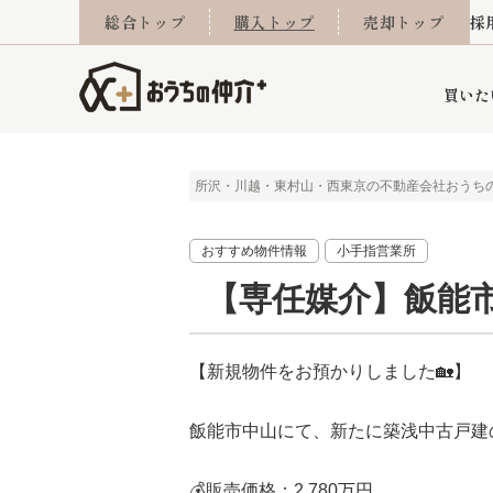
総合トップ
購入トップ
売却トップ
採
買いた
所沢・川越・東村山・西東京の不動産会社おうち
詳細条件から探す
不動産売却専門館
会社概要
不動産Q&A
ご来店予約
おうちLABO
おうちのリフォーム
スタッフ紹介
オンライン相談予約
マンションカタログ
建築事例
学区から探す
売却査定実績
リフォーム事例
採用
おすすめ物件情報
小手指営業所
【専任媒介】飯能
当社お預かり物件
相続
小手指営業所
住み替え
所沢営業所
グループ会社施工物
離婚
東所沢
不動
【新規物件をお預かりしました🏡】
飯能市中山にて、新たに築浅中古戸建
今月の住宅ローン金利
西東京市
おうちLABO
東久留米市
おうちのリフォーム
当社提携金融機
東村山市
💰販売価格：2,780万円