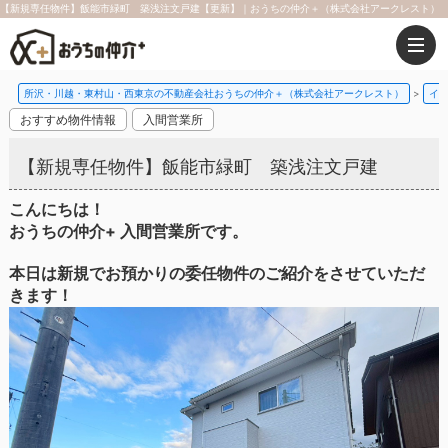
【新規専任物件】飯能市緑町 築浅注文戸建【更新】｜おうちの仲介＋（株式会社アークレスト）
所沢・川越・東村山・西東京の不動産会社おうちの仲介＋（株式会社アークレスト）
イ
おすすめ物件情報
入間営業所
【新規専任物件】飯能市緑町 築浅注文戸建
こんにちは！
おうちの仲介+ 入間営業所です。
本日は新規でお預かりの委任物件のご紹介をさせていただ
きます！