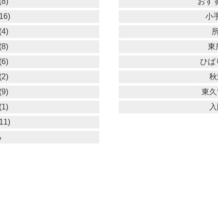
8)
おすす
16)
小手
4)
所
8)
東
6)
ひば
2)
秋
9)
東久
1)
入
11)
る