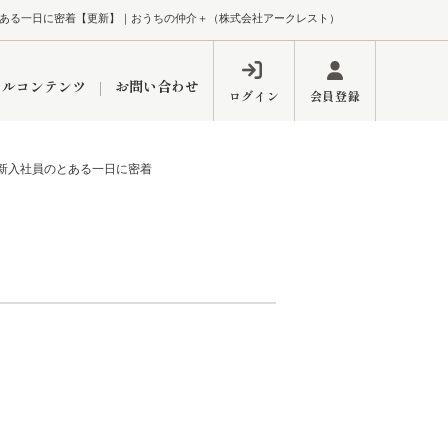
社員のとある一日に密着【更新】｜おうちの仲介＋（株式会社アークレスト）
ャルコンテンツ
お問い合わせ
ログイン
会員登録
am】新入社員のとある一日に密着
ペーン
フォーム
インフォメーション
ブログ
東久留米営業所
するメリット
市
練馬区