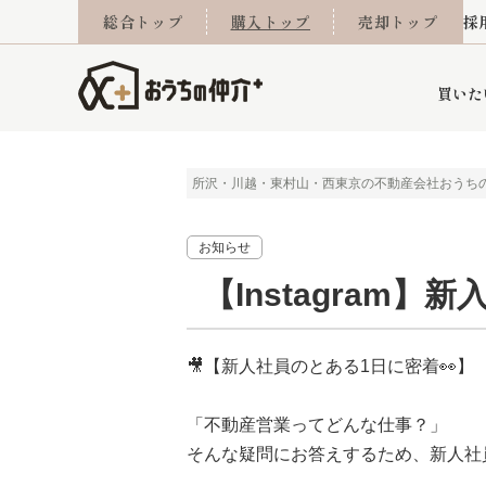
総合トップ
購入トップ
売却トップ
採
買いた
所沢・川越・東村山・西東京の不動産会社おうち
詳細条件から探す
不動産売却専門館
会社概要
不動産Q&A
ご来店予約
おうちLABO
おうちのリフォーム
スタッフ紹介
オンライン相談予約
マンションカタログ
建築事例
学区から探す
売却査定実績
リフォーム事例
採用
お知らせ
【Instagram
当社お預かり物件
相続
小手指営業所
住み替え
所沢営業所
グループ会社施工物
離婚
東所沢
不動
🎥【新人社員のとある1日に密着👀】
「不動産営業ってどんな仕事？」
そんな疑問にお答えするため、新人社
今月の住宅ローン金利
西東京市
おうちLABO
東久留米市
おうちのリフォーム
当社提携金融機
東村山市