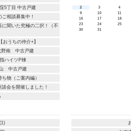
窪5丁目 中古戸建
2
3
4
9
10
11
買取のご相談募集中！
16
17
18
23
24
25
・副所長に聞いた究極の二択！（不
30
31
せ【おうちの仲介+】
北野南 中古戸建
指ハイツP棟
山 中古戸建
業の持ち物（ご案内編）
アル座談会を開催しました！
る
1)