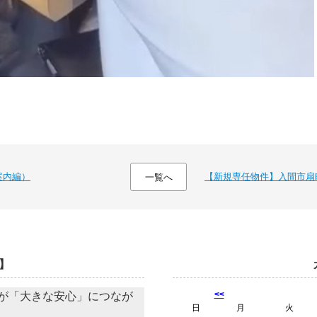
ご案内編）
【新規専任物件】入間市扇
一覧へ
】
<<
が「大きな安心」につなが
日
月
火