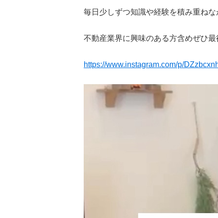
毎日少しずつ知識や経験を積み重ねな
不動産業界に興味のある方含めぜひ最
所沢市
川越市
入間市
飯能市
狭
東久留米市
小平市
練馬区
https://www.instagram.com/p/DZzbcxn