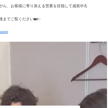
がら、お客様に寄り添える営業を目指して成長中💪
後までご覧ください🏡✨
山市
ふじみ野市
富士見市
志木市
新座市
朝霞市
hxeo/