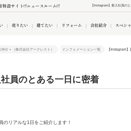
用特設サイト
ニュースルーム
【Instagram】新入
い
売りたい
建てたい
リフォーム
会社紹介
スペシ
の仲介＋（株式会社アークレスト）
インフォメーション一覧
【Instagr
情報
町名から探す
売却成功実績
売却査定依頼
おうちパークくらぶ
【埼玉】補助金・助成金
お客様の声
お気に入り
よくある質問
なんでもご相談
レンタルスペース
創業の想い
閲覧履歴
売却コラム
プライバシーポリシー
【東京】補助金・助成金
総合不動産の強み
期間限定キャン
検索履歴
査定依頼
】新入社員のとある一日に密着
件
営業所
産買取
リノベーション済み物件
空き家
入間営業所
リースバック
ひばりケ丘営業所
秋津営業所
員のリアルな1日をご紹介します！
関
入間市
おうちパークグループの強み
8代疾病保証付き住宅ローン
狭山市
富士見市
団体信用保険
新座市
購入
清瀬