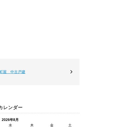
町屋 中古戸建
カレンダー
2026年8月
水
木
金
土