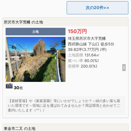
次の20件>>
所沢市大字荒幡 の土地
150万円
土地
埼玉県所沢市大字荒幡
西武狭山線 下山口 徒歩5分
39.82坪(3.77万円 /坪)
土地面積
131.64㎡
建ぺい率
60.0(%)
容積率
200.0(%)
30
枚
【資材置場】や《家庭菜園》等にいかがでしょうか？～緑の多い落ち着
いた環境です～現地に足を運ばれてみませんか？周辺環境と合わせてご
案内いたします（^^）/
東金市二又 の土地