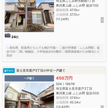
埼玉県ふじみ野市駒西1丁目
東武東上線 ふじみ野 徒歩13分
建物面積
47.19㎡
土地面積
37.15㎡
(11.24坪)
24
枚
～居住用、投資用どちらでも検討可能～ 〇急行停車駅「ふじみ野駅」徒
歩13分 〇買い物施設、小学校徒歩5分圏内 〇南西側道路のため陽当たり
良好
富士見市渡戸3丁目の中古一戸建て
値下がり
450万円
一戸建て
5DK / 1967年
埼玉県富士見市渡戸3丁目
東武東上線 ふじみ野 徒歩20分
建物面積
37.64㎡
土地面積
45.04㎡
(13.62坪)