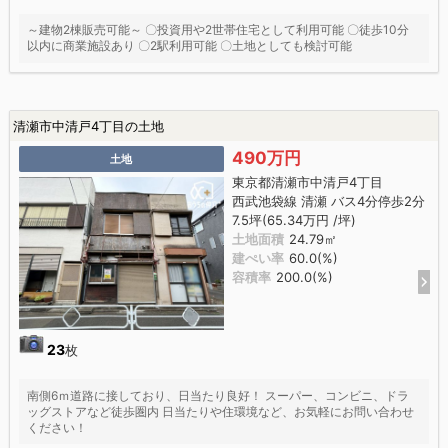
～建物2棟販売可能～ 〇投資用や2世帯住宅として利用可能 〇徒歩10分
以内に商業施設あり 〇2駅利用可能 〇土地としても検討可能
清瀬市中清戸4丁目の土地
490万円
土地
東京都清瀬市中清戸4丁目
西武池袋線 清瀬 バス4分停歩2分
7.5坪(65.34万円 /坪)
土地面積
24.79㎡
建ぺい率
60.0(%)
容積率
200.0(%)
23
枚
南側6ｍ道路に接しており、日当たり良好！ スーパー、コンビニ、ドラ
ッグストアなど徒歩圏内 日当たりや住環境など、お気軽にお問い合わせ
ください！