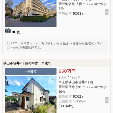
西武池袋線 入間市 バス14分停歩
3分
専有面積
67.63㎡
30
枚
2024年一部リフォーム済みのきれいなお住まい 緑豊かな住環境 バルコ
ニーからの眺望良好です。
狭山市笹井2丁目の中古一戸建て
650万円
一戸建て
2LDK / 1980年
埼玉県狭山市笹井2丁目
西武新宿線 狭山市 バス14分停歩
10分
建物面積
67.62㎡
土地面積
101.95㎡
(30.84坪)