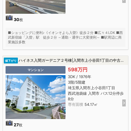
30
枚
■ショッピングに便利♪《イオンそよら入曽》徒歩２分 ■広々４LDK ■西
武新宿線「入曽」駅 徒歩２分 ～通勤・通学に大変便利～ ■駅周辺に商
業施設多数
ハイネス入間ガーデニア２号棟|入間市上小谷田1丁目の中古マンション
値下がり
598万円
マンション
3DK / 1976年
3階/5階建
埼玉県入間市上小谷田1丁目
西武池袋線 入間市 バス12分停歩
8分
専有面積
54.17㎡
27
枚