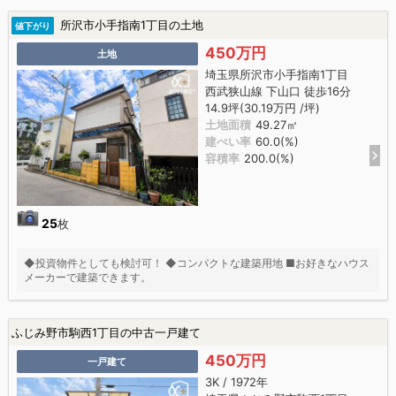
所沢市小手指南1丁目の土地
値下がり
450万円
土地
埼玉県所沢市小手指南1丁目
西武狭山線 下山口 徒歩16分
14.9坪(30.19万円 /坪)
土地面積
49.27㎡
建ぺい率
60.0(%)
容積率
200.0(%)
25
枚
◆投資物件としても検討可！ ◆コンパクトな建築用地 ■お好きなハウス
メーカーで建築できます。
ふじみ野市駒西1丁目の中古一戸建て
450万円
一戸建て
3K / 1972年