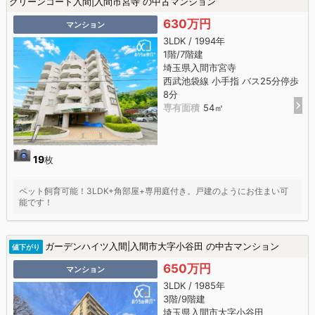
グリーンコート入間|入間市宮寺 の中古マンション
630万円
マンション
3LDK / 1994年
1階/7階建
埼玉県入間市宮寺
西武池袋線 小手指 バス25分停歩
8分
専有面積
54㎡
19
枚
ペット飼育可能！3LDK+角部屋+専用庭付き。戸建のようにお住まい可
能です！
ガーデンハイツ入間|入間市大字小谷田 の中古マンション
値下がり
650万円
マンション
3LDK / 1985年
3階/9階建
埼玉県入間市大字小谷田