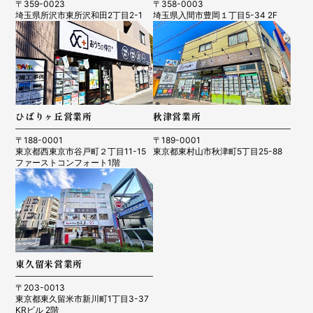
〒359-0023
〒358-0003
埼玉県所沢市東所沢和田2丁目2-1
埼玉県入間市豊岡１丁目5-34 2F
ひばりヶ丘営業所
秋津営業所
〒188-0001
〒189-0001
東京都西東京市谷戸町２丁目11-15
東京都東村山市秋津町5丁目25-88
ファーストコンフォート1階
東久留米営業所
〒203-0013
東京都東久留米市新川町1丁目3-37
KRビル 2階