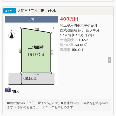
入間市大字小谷田 の土地
値下がり
400万円
土地
埼玉県入間市大字小谷田
西武池袋線 仏子 徒歩16分
57.78坪(6.92万円 /坪)
土地面積
191.02㎡
建ぺい率
60.0(%)
容積率
150.0(%)
18
枚
■西武池袋線「仏子」駅まで徒歩18分 ■敷地約57坪 ～素敵なお庭も造れ
ます ～季節のお花でガーデニングも楽しめます