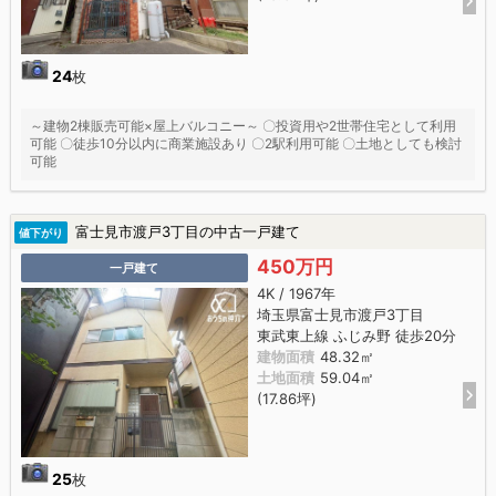
24
枚
～建物2棟販売可能×屋上バルコニー～ 〇投資用や2世帯住宅として利用
可能 〇徒歩10分以内に商業施設あり 〇2駅利用可能 〇土地としても検討
可能
富士見市渡戸3丁目の中古一戸建て
値下がり
450万円
一戸建て
4K / 1967年
埼玉県富士見市渡戸3丁目
東武東上線 ふじみ野 徒歩20分
建物面積
48.32㎡
土地面積
59.04㎡
(17.86坪)
25
枚