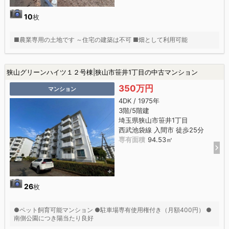
10
枚
■農業専用の土地です ～住宅の建築は不可 ■畑として利用可能
狭山グリーンハイツ１２号棟|狭山市笹井1丁目の中古マンション
350万円
マンション
4DK / 1975年
3階/5階建
埼玉県狭山市笹井1丁目
西武池袋線 入間市 徒歩25分
専有面積
94.53㎡
26
枚
●ペット飼育可能マンション ●駐車場専有使用権付き（月額400円） ●
南側公園につき陽当たり良好