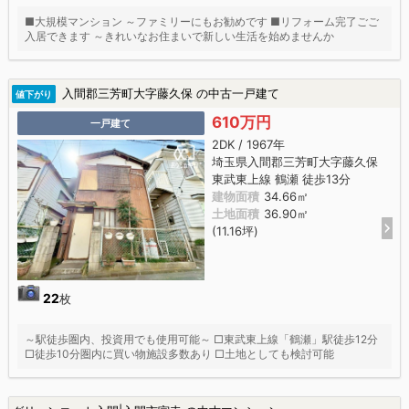
■大規模マンション ～ファミリーにもお勧めです ■リフォーム完了ごご
入居できます ～きれいなお住まいで新しい生活を始めませんか
入間郡三芳町大字藤久保 の中古一戸建て
値下がり
610万円
一戸建て
2DK / 1967年
埼玉県入間郡三芳町大字藤久保
東武東上線 鶴瀬 徒歩13分
建物面積
34.66㎡
土地面積
36.90㎡
(11.16坪)
22
枚
～駅徒歩圏内、投資用でも使用可能～ □東武東上線「鶴瀬」駅徒歩12分
□徒歩10分圏内に買い物施設多数あり □土地としても検討可能