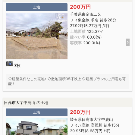
200万円
土地
千葉県東金市二又
ＪＲ東金線 求名 徒歩28分
37.92坪(5.27万円 /坪)
土地面積
125.37㎡
建ぺい率
60.0(%)
容積率
200.0(%)
7
枚
◇建築条件なしの売地♪ ◇敷地面積35坪以上 ◇建築プランのご用意も可
能！
日高市大字中鹿山 の土地
260万円
土地
埼玉県日高市大字中鹿山
ＪＲ八高線 高麗川 徒歩15分
29.95坪(8.68万円 /坪)