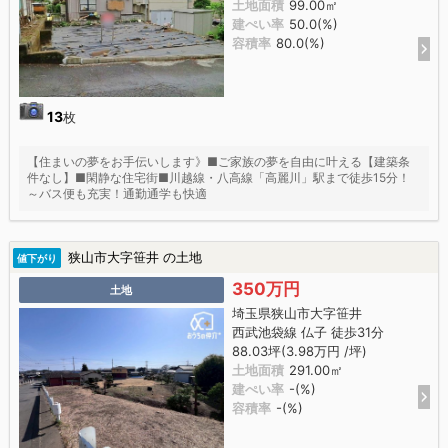
土地面積
99.00㎡
建ぺい率
50.0(%)
容積率
80.0(%)
13
枚
【住まいの夢をお手伝いします》■ご家族の夢を自由に叶える【建築条
件なし】■閑静な住宅街■川越線・八高線「高麗川」駅まで徒歩15分！
～バス便も充実！通勤通学も快適
狭山市大字笹井 の土地
値下がり
350万円
土地
埼玉県狭山市大字笹井
西武池袋線 仏子 徒歩31分
88.03坪(3.98万円 /坪)
土地面積
291.00㎡
建ぺい率
-(%)
容積率
-(%)