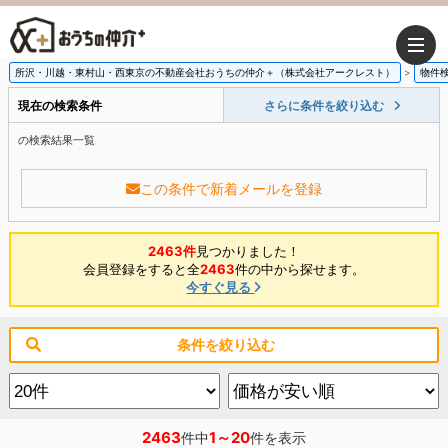
所沢・川越・東村山・西東京の不動産会社おうちの仲介＋（株式会社アークレスト）
物件
現在の検索条件
さらに条件を絞り込む
の検索結果一覧
この条件で新着メールを登録
2463件
見つかりました！
会員登録をすると全
2463
件の中から探せます。
今すぐ見る
条件を絞り込む
2463
1～20
件中
件を表示