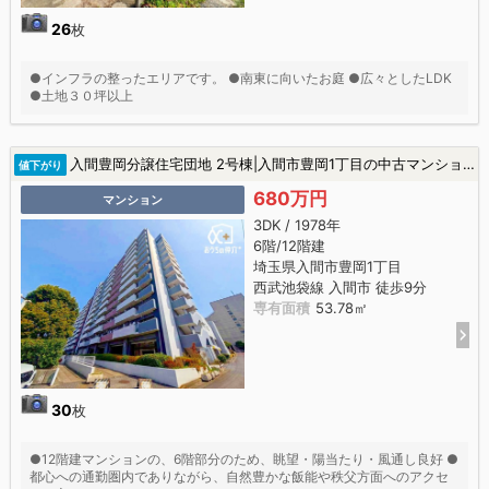
26
枚
●インフラの整ったエリアです。 ●南東に向いたお庭 ●広々としたLDK
●土地３０坪以上
入間豊岡分譲住宅団地 2号棟|入間市豊岡1丁目の中古マンション
値下がり
680万円
マンション
3DK / 1978年
6階/12階建
埼玉県入間市豊岡1丁目
西武池袋線 入間市 徒歩9分
専有面積
53.78㎡
30
枚
●12階建マンションの、6階部分のため、眺望・陽当たり・風通し良好 ●
都心への通勤圏内でありながら、自然豊かな飯能や秩父方面へのアクセ