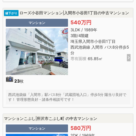
ローズ小谷田マンション|入間市小谷田1丁目の中古マンション
値下がり
540万円
マンション
3LDK / 1989年
3階/4階建
埼玉県入間市小谷田1丁目
西武池袋線 入間市 バス8分停歩5
分
専有面積
65.85㎡
23
枚
西武池袋線「入間市」駅バス8分「武蔵団地入口」停歩5分 陽当り良好で
す！ 管理形態良好・諸条件相談可です！
マンションこぶし|所沢市こぶし町 の中古マンション
580万円
マンション
2DK / 1969年