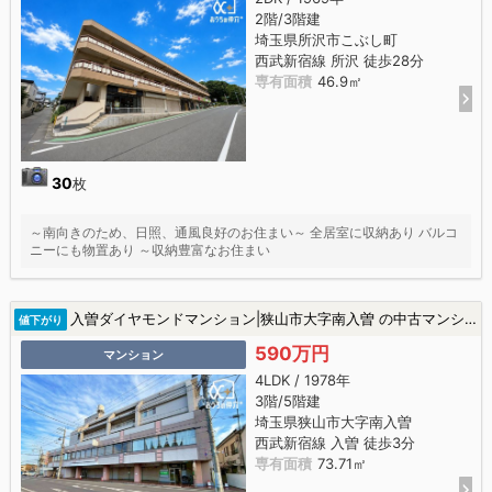
2階/3階建
埼玉県所沢市こぶし町
西武新宿線 所沢 徒歩28分
専有面積
46.9㎡
30
枚
～南向きのため、日照、通風良好のお住まい～ 全居室に収納あり バルコ
ニーにも物置あり ～収納豊富なお住まい
入曽ダイヤモンドマンション|狭山市大字南入曽 の中古マンション
値下がり
590万円
マンション
4LDK / 1978年
3階/5階建
埼玉県狭山市大字南入曽
西武新宿線 入曽 徒歩3分
専有面積
73.71㎡