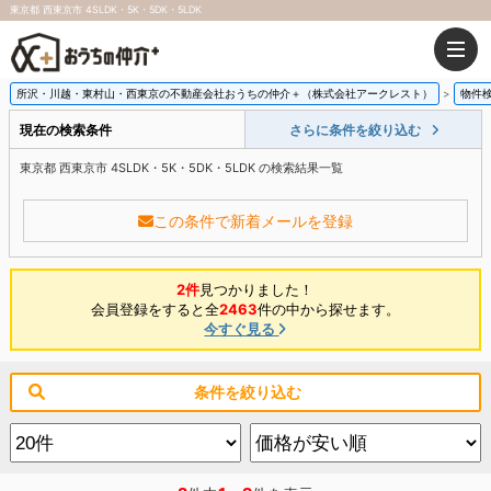
東京都 西東京市 4SLDK・5K・5DK・5LDK
所沢・川越・東村山・西東京の不動産会社おうちの仲介＋（株式会社アークレスト）
物件
現在の検索条件
さらに条件を絞り込む
東京都 西東京市 4SLDK・5K・5DK・5LDK の検索結果一覧
この条件で新着メールを登録
2件
見つかりました！
会員登録をすると全
2463
件の中から探せます。
今すぐ見る
条件を絞り込む