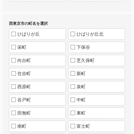
西東京市の町名を選択
ひばりが丘
ひばりが丘北
栄町
下保谷
向台町
芝久保町
住吉町
新町
西原町
泉町
谷戸町
中町
田無町
東町
南町
富士町