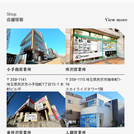
Shop
店舗情報
View more
小手指営業所
所沢営業所
〒359-1141
〒359-1115 埼玉県所沢市御幸町1-
埼玉県所沢市小手指町1丁目15-7 木
16
村ビル1F
スカイライズタワー1階
東所沢営業所
入間営業所