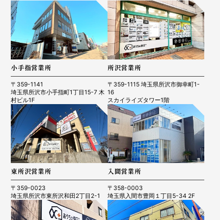
小手指営業所
所沢営業所
〒359-1141
〒359-1115 埼玉県所沢市御幸町1-
埼玉県所沢市小手指町1丁目15-7 木
16
村ビル1F
スカイライズタワー1階
東所沢営業所
入間営業所
〒359-0023
〒358-0003
埼玉県所沢市東所沢和田2丁目2-1
埼玉県入間市豊岡１丁目5-34 2F