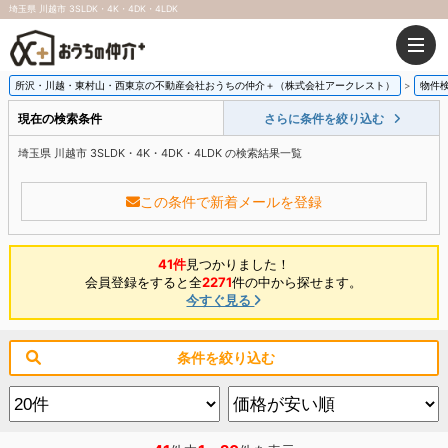
埼玉県 川越市 3SLDK・4K・4DK・4LDK
所沢・川越・東村山・西東京の不動産会社おうちの仲介＋（株式会社アークレスト）
物件
現在の検索条件
さらに条件を絞り込む
埼玉県 川越市 3SLDK・4K・4DK・4LDK の検索結果一覧
この条件で新着メールを登録
41件
見つかりました！
会員登録をすると全
2271
件の中から探せます。
今すぐ見る
条件を絞り込む