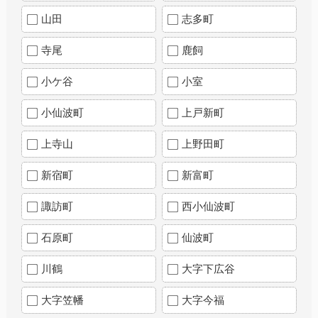
山田
志多町
寺尾
鹿飼
小ケ谷
小室
小仙波町
上戸新町
上寺山
上野田町
新宿町
新富町
諏訪町
西小仙波町
石原町
仙波町
川鶴
大字下広谷
大字笠幡
大字今福