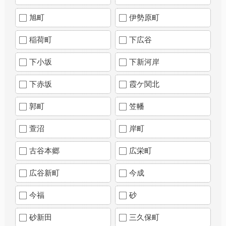
旭町
伊勢原町
稲荷町
下広谷
下小坂
下新河岸
下赤坂
霞ケ関北
郭町
笠幡
萱沼
岸町
古谷本郷
広栄町
広谷新町
今成
今福
砂
砂新田
三久保町