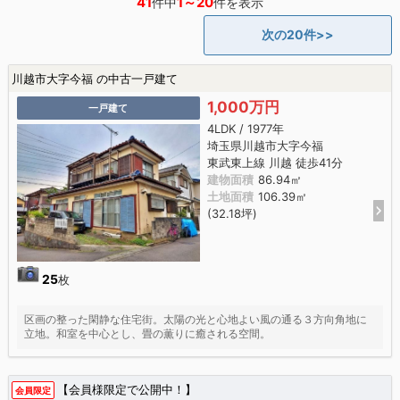
41
1～20
件中
件を表示
次の20件>>
川越市大字今福 の中古一戸建て
1,000万円
一戸建て
4LDK / 1977年
埼玉県川越市大字今福
東武東上線 川越 徒歩41分
建物面積
86.94㎡
土地面積
106.39㎡
(32.18坪)
25
枚
区画の整った閑静な住宅街。太陽の光と心地よい風の通る３方向角地に
立地。和室を中心とし、畳の薫りに癒される空間。
【会員様限定で公開中！】
会員限定