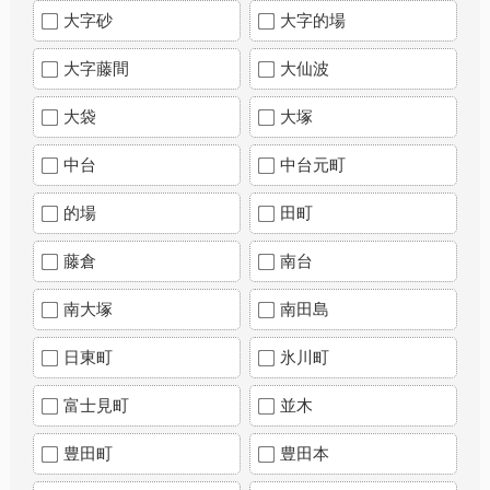
大字砂
大字的場
大字藤間
大仙波
大袋
大塚
中台
中台元町
的場
田町
藤倉
南台
南大塚
南田島
日東町
氷川町
富士見町
並木
豊田町
豊田本