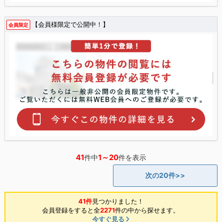
【会員様限定で公開中！】
会員限定
41
1～20
件中
件を表示
次の20件>>
41件
見つかりました！
会員登録をすると全
2271
件の中から探せます。
今すぐ見る