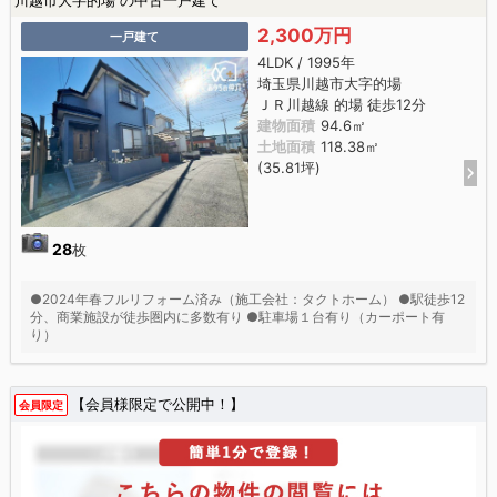
2,300万円
一戸建て
4LDK / 1995年
埼玉県川越市大字的場
ＪＲ川越線 的場 徒歩12分
建物面積
94.6㎡
土地面積
118.38㎡
(35.81坪)
28
枚
●2024年春フルリフォーム済み（施工会社：タクトホーム） ●駅徒歩12
分、商業施設が徒歩圏内に多数有り ●駐車場１台有り（カーポート有
り）
【会員様限定で公開中！】
会員限定