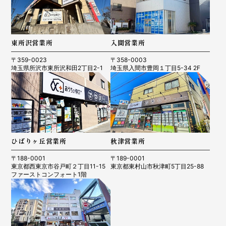
東所沢営業所
入間営業所
〒359-0023
〒358-0003
埼玉県所沢市東所沢和田2丁目2-1
埼玉県入間市豊岡１丁目5-34 2F
ひばりヶ丘営業所
秋津営業所
〒188-0001
〒189-0001
東京都西東京市谷戸町２丁目11-15
東京都東村山市秋津町5丁目25-88
ファーストコンフォート1階