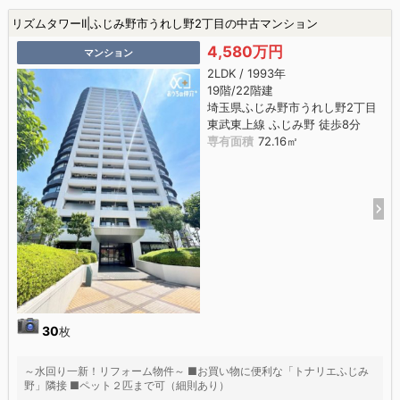
リズムタワーII|ふじみ野市うれし野2丁目の中古マンション
4,580万円
マンション
2LDK / 1993年
19階/22階建
埼玉県ふじみ野市うれし野2丁目
東武東上線 ふじみ野 徒歩8分
専有面積
72.16㎡
30
枚
～水回り一新！リフォーム物件～ ■お買い物に便利な「トナリエふじみ
野」隣接 ■ペット２匹まで可（細則あり）