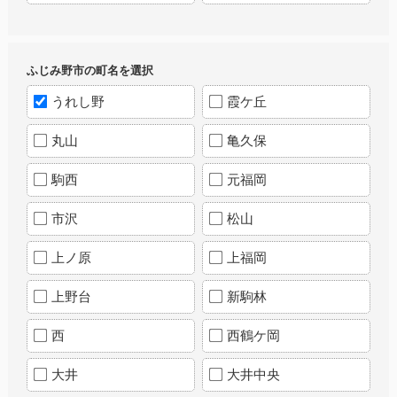
ふじみ野市の町名を選択
うれし野
霞ケ丘
丸山
亀久保
駒西
元福岡
市沢
松山
上ノ原
上福岡
上野台
新駒林
西
西鶴ケ岡
大井
大井中央