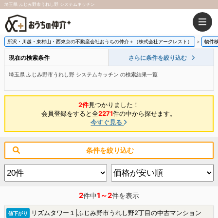
埼玉県 ふじみ野市うれし野 システムキッチン
所沢・川越・東村山・西東京の不動産会社おうちの仲介＋（株式会社アークレスト）
物件
現在の検索条件
さらに条件を絞り込む
埼玉県 ふじみ野市うれし野 システムキッチン の検索結果一覧
2件
見つかりました！
会員登録をすると全
2271
件の中から探せます。
今すぐ見る
条件を絞り込む
2
1～2
件中
件を表示
リズムタワー１|ふじみ野市うれし野2丁目の中古マンション
値下がり