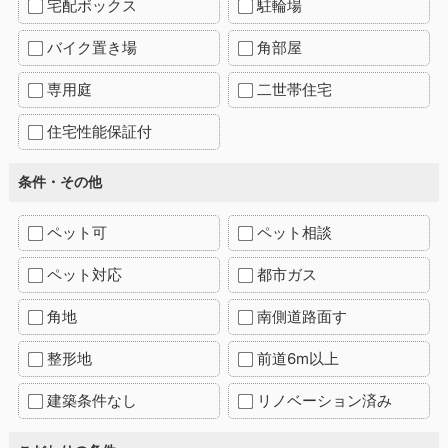
宅配ボックス
駐輪場
バイク置き場
角部屋
専用庭
二世帯住宅
住宅性能保証付
条件・その他
ペット可
ペット相談
ペット対応
都市ガス
角地
南側道路面す
整形地
前道6m以上
建築条件なし
リノベーション済み