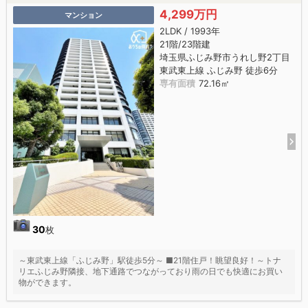
4,299万円
マンション
2LDK / 1993年
21階/23階建
埼玉県ふじみ野市うれし野2丁目
東武東上線 ふじみ野 徒歩6分
専有面積
72.16㎡
30
枚
～東武東上線「ふじみ野」駅徒歩5分～ ■21階住戸！眺望良好！～トナ
リエふじみ野隣接、地下通路でつながっており雨の日でも快適にお買い
物ができます。