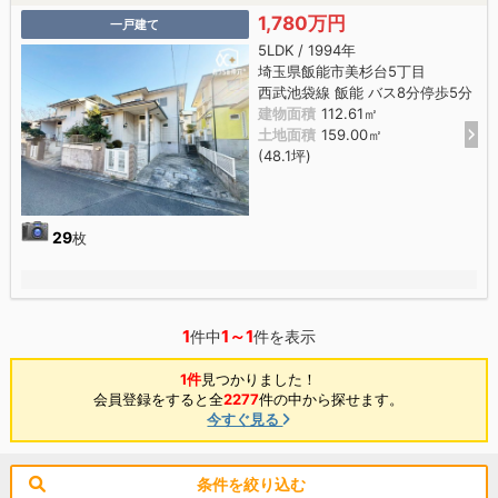
1,780万円
一戸建て
5LDK / 1994年
埼玉県飯能市美杉台5丁目
西武池袋線 飯能 バス8分停歩5分
建物面積
112.61㎡
土地面積
159.00㎡
(48.1坪)
29
枚
1
1～1
件中
件を表示
1件
見つかりました！
会員登録をすると全
2277
件の中から探せます。
今すぐ見る
条件を絞り込む