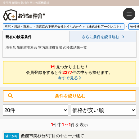
埼玉県 飯能市美杉台 室内洗濯機置場
所沢・川越・東村山・西東京の不動産会社おうちの仲介＋（株式会社アークレスト）
物件
現在の検索条件
さらに条件を絞り込む
埼玉県 飯能市美杉台 室内洗濯機置場 の検索結果一覧
1件
見つかりました！
会員登録をすると全
2277
件の中から探せます。
今すぐ見る
条件を絞り込む
1
1～1
件中
件を表示
飯能市美杉台5丁目の中古一戸建て
値下がり