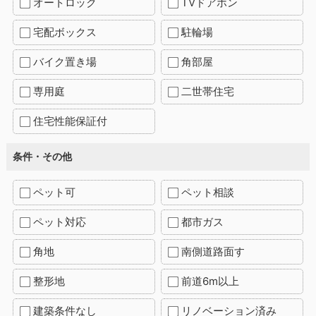
オートロック
TVドアホン
宅配ボックス
駐輪場
バイク置き場
角部屋
専用庭
二世帯住宅
住宅性能保証付
条件・その他
ペット可
ペット相談
ペット対応
都市ガス
角地
南側道路面す
整形地
前道6m以上
建築条件なし
リノベーション済み