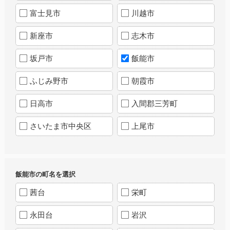
富士見市
川越市
新座市
志木市
坂戸市
飯能市
ふじみ野市
朝霞市
日高市
入間郡三芳町
さいたま市中央区
上尾市
飯能市の町名を選択
茜台
栄町
永田台
岩沢