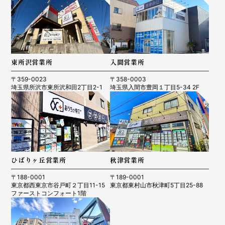
東所沢営業所
入間営業所
〒359-0023
〒358-0003
埼玉県所沢市東所沢和田2丁目2-1
埼玉県入間市豊岡１丁目5-34 2F
ひばりヶ丘営業所
秋津営業所
〒188-0001
〒189-0001
東京都西東京市谷戸町２丁目11-15
東京都東村山市秋津町5丁目25-88
ファーストコンフォート1階