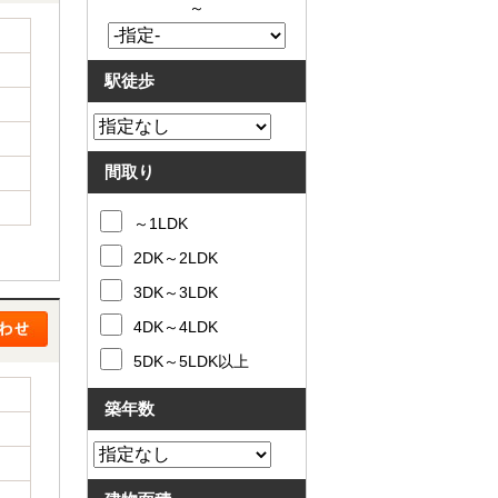
～
駅徒歩
間取り
～1LDK
2DK～2LDK
3DK～3LDK
4DK～4LDK
5DK～5LDK以上
築年数