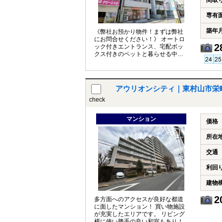
間取
専有
築年
《弊社お預かり物件！まずは弊社
にお問合せください！》 オートロ
2
ック付きエントランス、宅配ボッ
クス付きのペットと暮らせる中古
マンションです。
アウリオンシティ｜東村山市栄
check
マンション
価格
所在
交通
利回
建物
2
多方面へのアクセスが良好な都道
に面したマンション！ 買い物施設
が充実したエリアです。 リビング
横に使い勝手の良い和室もあり！