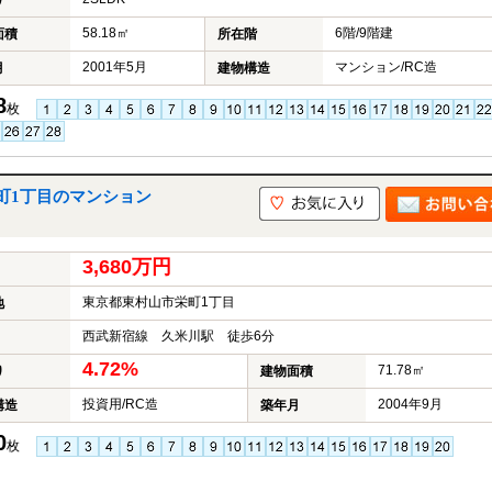
り
58.18㎡
6階/9階建
面積
所在階
2001年5月
マンション/RC造
月
建物構造
8
枚
町1丁目のマンション
3,680万円
東京都東村山市栄町1丁目
地
西武新宿線 久米川駅 徒歩6分
4.72%
71.78㎡
り
建物面積
投資用/RC造
2004年9月
構造
築年月
0
枚