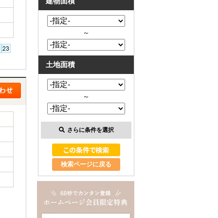
建物面積
～
土地面積
～
さらに条件を選択
検索ページに戻る