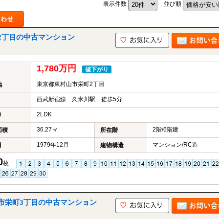
表示件数
並び順
2丁目の中古マンション
山市
ふじみ野市
富士見市
志木市
新座市
朝霞市
1,780万円
値下がり
東京都東村山市栄町2丁目
地
西武新宿線 久米川駅 徒歩5分
2LDK
り
36.27㎡
2階/6階建
面積
所在階
1979年12月
マンション/RC造
月
建物構造
0
枚
市栄町3丁目の中古マンション