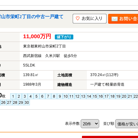
村山市栄町2丁目の中古一戸建て
11,000万円
値下がり
東京都東村山市栄町2丁目
地
西武新宿線 久米川駅 徒歩5分
5SLDK
り
139.81㎡
370.24㎡(112坪)
面積
土地面積
1988年3月
一戸建て/軽量鉄骨造
月
建物構造
0
枚
表示件数
並び順