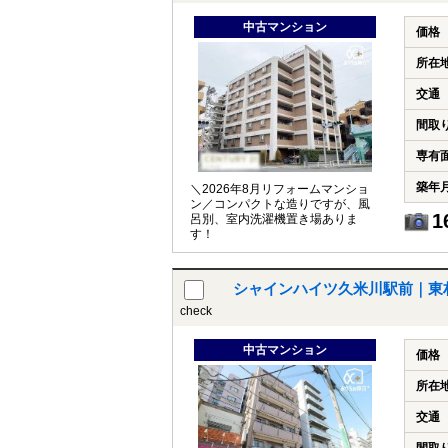
中古マンション
価格
所在
交通
間取
専有
築年
＼2026年8月リフォームマンショ
ン／コンパクトな造りですが、風
1
呂別、室内洗濯機置き場ありま
す！
シャインハイツ久米川駅前｜東
check
中古マンション
価格
所在
交通