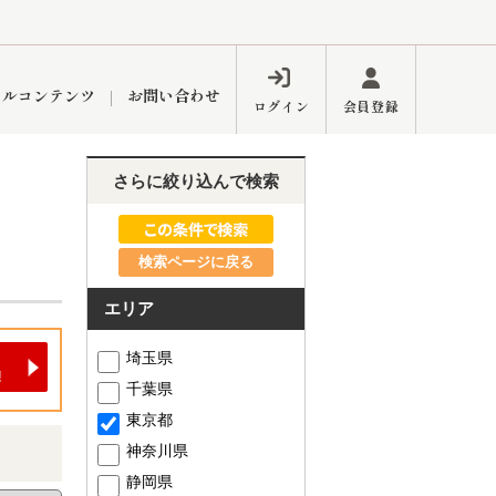
ャルコンテンツ
お問い合わせ
ログイン
会員登録
さらに絞り込んで検索
ペーン
フォーム
インフォメーション
ブログ
検索ページに戻る
エリア
東久留米営業所
埼玉県
千葉県
東京都
神奈川県
するメリット
市
練馬区
静岡県