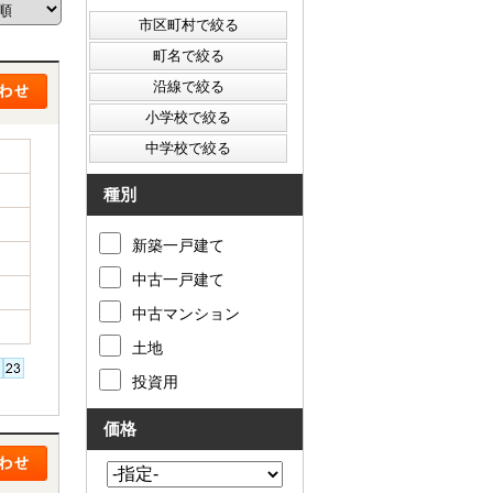
西東京市
東村山市
東大和市
清瀬市
種別
新築一戸建て
中古一戸建て
中古マンション
土地
投資用
価格