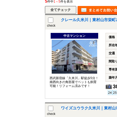
5
件中
1～5
件を表示
クレール久米川｜東村山市栄町
所沢市
川越市
入間市
飯能市
狭
check
東久留米市
小平市
練馬区
中古マンション
価格
所在
交通
間取
専有
築年
西武新宿線「久米川」駅徒歩5分！
南西向きの角部屋でペットも飼育
3
可能！リフォーム済みです！
ワイズユウラク久米川｜東村山
check