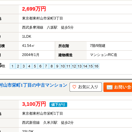
2,699万円
東京都東村山市栄町3丁目
地
西武多摩湖線 八坂駅 徒歩5分
1LDK
り
41.54㎡
7階/9階建
面積
所在階
2004年1月
マンション/RC造
月
建物構造
6
枚
村山市栄町1丁目の中古マンション
3,100万円
値下がり
東京都東村山市栄町1丁目
地
西武新宿線 久米川駅 徒歩2分
2SLDK