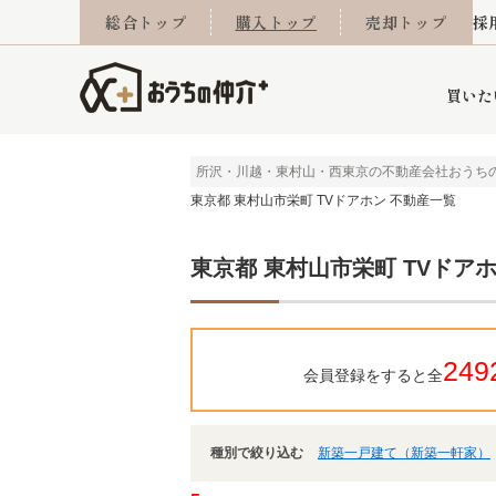
総合トップ
購入トップ
売却トップ
採
買いた
所沢・川越・東村山・西東京の不動産会社おうち
東京都 東村山市栄町 TVドアホン 不動産一覧
詳細条件から探す
不動産売却専門館
会社概要
不動産Q&A
ご来店予約
おうちLABO
おうちのリフォーム
スタッフ紹介
オンライン相談予約
マンションカタログ
建築事例
学区から探す
売却査定実績
リフォーム事例
採用
東京都 東村山市栄町 TVドア
当社お預かり物件
相続
小手指営業所
住み替え
所沢営業所
グループ会社施工物
離婚
東所沢
不動
249
会員登録をすると全
種別で絞り込む
新築一戸建て（新築一軒家）
今月の住宅ローン金利
西東京市
おうちLABO
東久留米市
おうちのリフォーム
当社提携金融機
東村山市