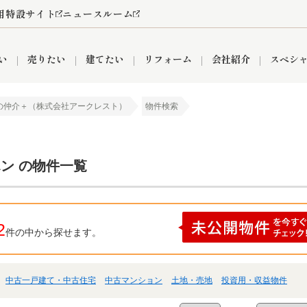
用特設サイト
ニュースルーム
い
売りたい
建てたい
リフォーム
会社紹介
スペシ
の仲介＋（株式会社アークレスト）
物件検索
情報
町名から探す
売却成功実績
売却査定依頼
おうちパークくらぶ
【埼玉】補助金・助成金
お客様の声
お気に入り
よくある質問
なんでもご相談
レンタルスペース
創業の想い
閲覧履歴
売却コラム
プライバシーポリシー
【東京】補助金・助成金
総合不動産の強み
期間限定キャン
検索履歴
査定依頼
ホン の物件一覧
件
営業所
産買取
リノベーション済み物件
空き家
入間営業所
リースバック
ひばりケ丘営業所
秋津営業所
2
件の中から探せます。
中古一戸建て・中古住宅
中古マンション
土地・売地
投資用・収益物件
関
入間市
おうちパークグループの強み
8代疾病保証付き住宅ローン
狭山市
富士見市
団体信用保険
新座市
購入
清瀬