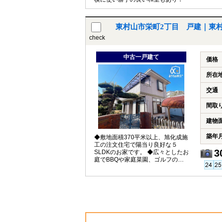
東村山市栄町2丁目 戸建｜東
check
中古一戸建て
価格
所在
交通
間取
建物
築年
◆敷地面積370平米以上、旭化成施
工の注文住宅で陽当り良好な５
3
SLDKのお家です。 ◆広々としたお
庭でBBQや家庭菜園、ゴルフの練
習も楽しめます。