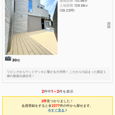
建物面積
110.96㎡
土地面積
129.68㎡
(39.23坪)
30
枚
リビングからウッドデッキに繋がる大空間！ こだわりの詰まった限定１
棟の新築分譲住宅！
2
1～2
件中
件を表示
2件
見つかりました！
会員登録をすると全
2277
件の中から探せます。
今すぐ見る