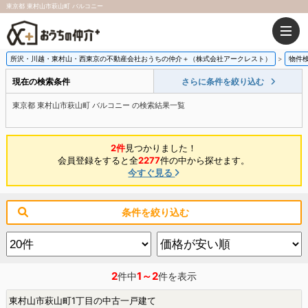
東京都 東村山市萩山町 バルコニー
所沢・川越・東村山・西東京の不動産会社おうちの仲介＋（株式会社アークレスト）
物件
現在の検索条件
さらに条件を絞り込む
東京都 東村山市萩山町 バルコニー の検索結果一覧
2件
見つかりました！
会員登録をすると全
2277
件の中から探せます。
今すぐ見る
条件を絞り込む
2
1～2
件中
件を表示
東村山市萩山町1丁目の中古一戸建て