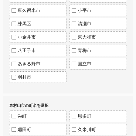
東久留米市
小平市
練馬区
清瀬市
小金井市
東大和市
八王子市
青梅市
あきる野市
国立市
羽村市
東村山市の町名を選択
栄町
恩多町
廻田町
久米川町