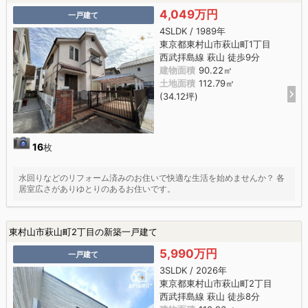
4,049万円
一戸建て
4SLDK / 1989年
東京都東村山市萩山町1丁目
西武拝島線 萩山 徒歩9分
建物面積
90.22㎡
土地面積
112.79㎡
(34.12坪)
16
枚
水回りなどのリフォーム済みのお住いで快適な生活を始めませんか？ 各
居室広さがありゆとりのあるお住いです。
東村山市萩山町2丁目の新築一戸建て
5,990万円
一戸建て
3SLDK / 2026年
東京都東村山市萩山町2丁目
西武拝島線 萩山 徒歩8分