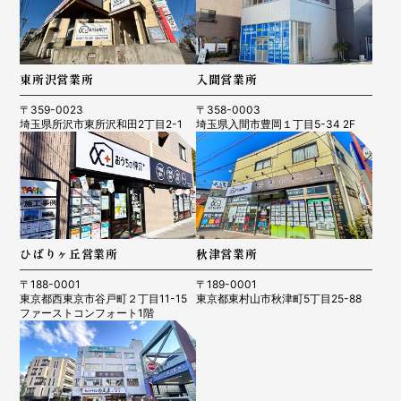
東所沢営業所
入間営業所
〒359-0023
〒358-0003
埼玉県所沢市東所沢和田2丁目2-1
埼玉県入間市豊岡１丁目5-34 2F
ひばりヶ丘営業所
秋津営業所
〒188-0001
〒189-0001
東京都西東京市谷戸町２丁目11-15
東京都東村山市秋津町5丁目25-88
ファーストコンフォート1階