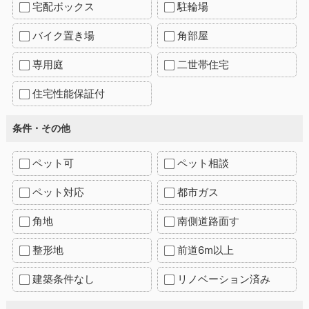
宅配ボックス
駐輪場
バイク置き場
角部屋
専用庭
二世帯住宅
住宅性能保証付
条件・その他
ペット可
ペット相談
ペット対応
都市ガス
角地
南側道路面す
整形地
前道6m以上
建築条件なし
リノベーション済み