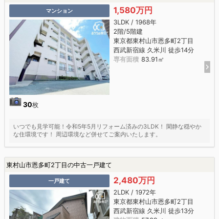
1,580万円
マンション
3LDK / 1968年
2階/5階建
東京都東村山市恩多町2丁目
西武新宿線 久米川 徒歩14分
専有面積
83.91㎡
30
枚
いつでも見学可能！令和5年5月リフォーム済みの3LDK！ 閑静な穏やか
な住環境です！ 周辺環境など併せてご案内いたします。
東村山市恩多町2丁目の中古一戸建て
2,480万円
一戸建て
2LDK / 1972年
東京都東村山市恩多町2丁目
西武新宿線 久米川 徒歩13分