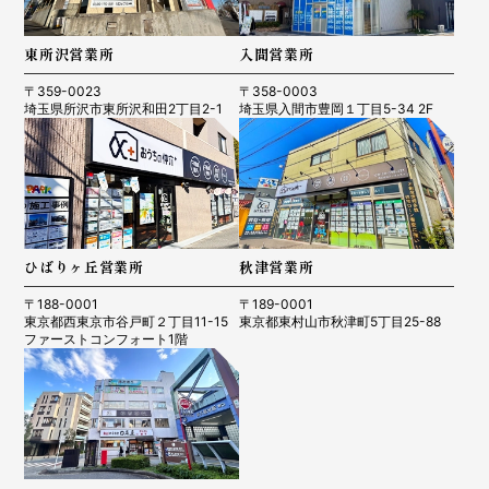
東所沢営業所
入間営業所
〒359-0023
〒358-0003
埼玉県所沢市東所沢和田2丁目2-1
埼玉県入間市豊岡１丁目5-34 2F
ひばりヶ丘営業所
秋津営業所
〒188-0001
〒189-0001
東京都西東京市谷戸町２丁目11-15
東京都東村山市秋津町5丁目25-88
ファーストコンフォート1階