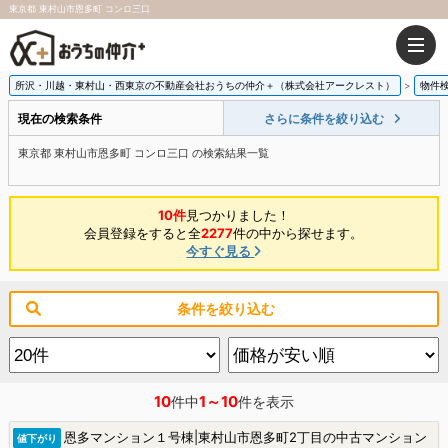
東京都 東村山市恩多町 コンロ三口
所沢・川越・東村山・西東京の不動産会社おうちの仲介＋（株式会社アークレスト）
物件
現在の検索条件
さらに条件を絞り込む
東京都 東村山市恩多町 コンロ三口 の検索結果一覧
10件
見つかりました！
会員登録をすると全
2277
件の中から探せます。
今すぐ見る
条件を絞り込む
10
1～10
件中
件を表示
恩多マンション１号棟|東村山市恩多町2丁目の中古マンション
値下がり