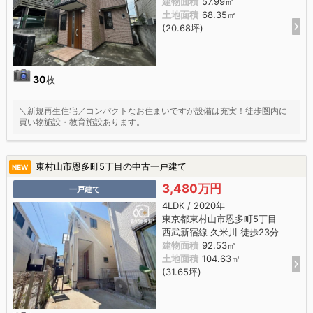
建物面積
57.99㎡
土地面積
68.35㎡
(20.68坪)
30
枚
＼新規再生住宅／コンパクトなお住まいですが設備は充実！徒歩圏内に
買い物施設・教育施設あります。
東村山市恩多町5丁目の中古一戸建て
NEW
3,480万円
一戸建て
4LDK / 2020年
東京都東村山市恩多町5丁目
西武新宿線 久米川 徒歩23分
建物面積
92.53㎡
土地面積
104.63㎡
(31.65坪)