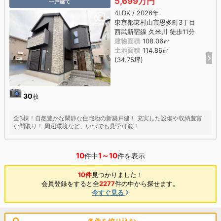
5,699万円
一戸建て
4LDK / 2026年
東京都東村山市恩多町3丁目
西武新宿線 久米川 徒歩11分
建物面積
108.06㎡
土地面積
114.86㎡
(34.75坪)
30
枚
全3棟！自然豊かな閑静な住宅地の新築戸建！ 充実した設備や収納豊富
な間取り！ 周辺環境など、いつでも見学可能！
10
1～10
件中
件を表示
10件
見つかりました！
会員登録をすると全
2277
件の中から探せます。
今すぐ見る