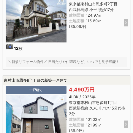
東京都東村山市恩多町2丁目
西武拝島線 小平 徒歩17分
建物面積
124.97㎡
土地面積
115.89㎡
(35.06坪)
12
枚
＼新規リフォーム物件／ 日当たりや住環境など、いつでも見学可能！
東村山市恩多町1丁目の新築一戸建て
4,490万円
一戸建て
4LDK / 2026年
東京都東村山市恩多町1丁目
西武新宿線 久米川 バス15分停歩
2分
建物面積
101.02㎡
土地面積
121.99㎡
(36.9坪)