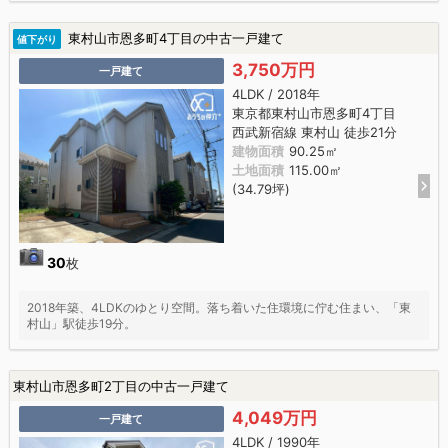
東村山市恩多町4丁目の中古一戸建て
値下がり
3,750万円
一戸建て
4LDK / 2018年
東京都東村山市恩多町4丁目
西武新宿線 東村山 徒歩21分
建物面積
90.25㎡
土地面積
115.00㎡
(34.79坪)
30
枚
2018年築、4LDKのゆとり空間。落ち着いた住環境に佇む住まい、「東
村山」駅徒歩19分。
東村山市恩多町2丁目の中古一戸建て
4,049万円
一戸建て
4LDK / 1990年