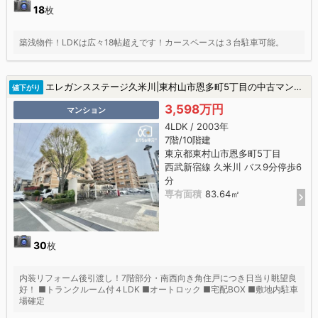
18
枚
築浅物件！LDKは広々18帖超えです！カースペースは３台駐車可能。
エレガンスステージ久米川|東村山市恩多町5丁目の中古マンション
値下がり
3,598万円
マンション
4LDK / 2003年
7階/10階建
東京都東村山市恩多町5丁目
西武新宿線 久米川 バス9分停歩6
分
専有面積
83.64㎡
30
枚
内装リフォーム後引渡し！7階部分・南西向き角住戸につき日当り眺望良
好！ ■トランクルーム付４LDK ■オートロック ■宅配BOX ■敷地内駐車
場確定