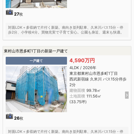
27
枚
対面LDK＋多収納で片付く新築。南向き並列駐車、久米川バス15分・停
歩2分、小学校4分。買物充実で子育て安心。公園も身近、週末も快適。
東村山市恩多町1丁目の新築一戸建て
4,590万円
一戸建て
4LDK / 2026年
東京都東村山市恩多町1丁目
西武新宿線 久米川 バス15分停歩
2分
建物面積
99.78㎡
土地面積
111.56㎡
(33.75坪)
26
枚
対面LDK＋多収納で片付く新築。南向き並列駐車、久米川バス15分・停