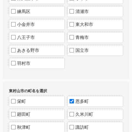
練馬区
清瀬市
小金井市
東大和市
八王子市
青梅市
あきる野市
国立市
羽村市
東村山市の町名を選択
栄町
恩多町
廻田町
久米川町
秋津町
諏訪町