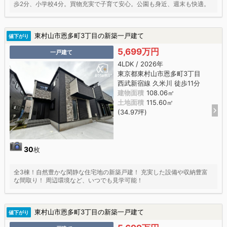
歩2分、小学校4分。買物充実で子育て安心。公園も身近、週末も快適。
東村山市恩多町3丁目の新築一戸建て
値下がり
5,699万円
一戸建て
4LDK / 2026年
東京都東村山市恩多町3丁目
西武新宿線 久米川 徒歩11分
建物面積
108.06㎡
土地面積
115.60㎡
(34.97坪)
30
枚
全3棟！自然豊かな閑静な住宅地の新築戸建！ 充実した設備や収納豊富
な間取り！ 周辺環境など、いつでも見学可能！
東村山市恩多町3丁目の新築一戸建て
値下がり