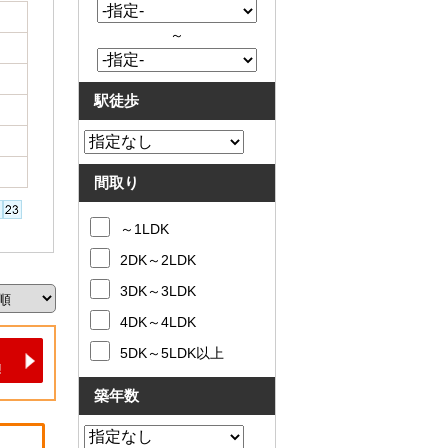
～
駅徒歩
間取り
～1LDK
2DK～2LDK
3DK～3LDK
4DK～4LDK
5DK～5LDK以上
築年数