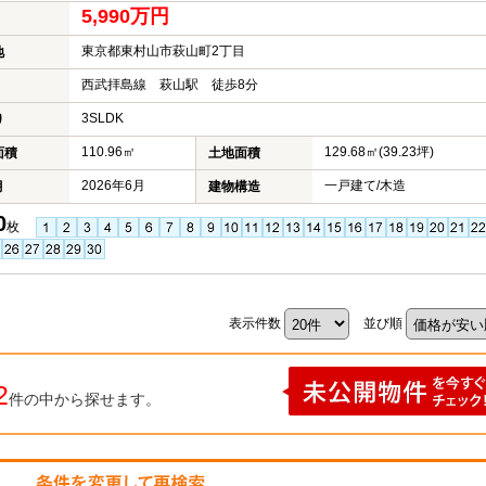
5,990万円
東京都東村山市萩山町2丁目
地
西武拝島線 萩山駅 徒歩8分
3SLDK
り
110.96㎡
129.68㎡(39.23坪)
面積
土地面積
2026年6月
一戸建て/木造
月
建物構造
0
枚
表示件数
並び順
2
件の中から探せます。