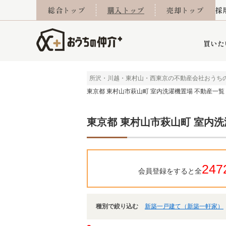
総合トップ
購入トップ
売却トップ
採
買いた
所沢・川越・東村山・西東京の不動産会社おうち
東京都 東村山市萩山町 室内洗濯機置場 不動産一覧
詳細条件から探す
不動産売却専門館
会社概要
不動産Q&A
ご来店予約
おうちLABO
おうちのリフォーム
スタッフ紹介
オンライン相談予約
マンションカタログ
建築事例
学区から探す
売却査定実績
リフォーム事例
採用
東京都 東村山市萩山町 室内洗
当社お預かり物件
相続
小手指営業所
住み替え
所沢営業所
グループ会社施工物
離婚
東所沢
不動
247
会員登録をすると全
種別で絞り込む
新築一戸建て（新築一軒家）
今月の住宅ローン金利
西東京市
おうちLABO
東久留米市
おうちのリフォーム
当社提携金融機
東村山市