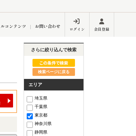
ャルコンテンツ
お問い合わせ
ログイン
会員登録
さらに絞り込んで検索
ペーン
フォーム
インフォメーション
ブログ
検索ページに戻る
エリア
東久留米営業所
埼玉県
千葉県
東京都
神奈川県
するメリット
市
練馬区
静岡県