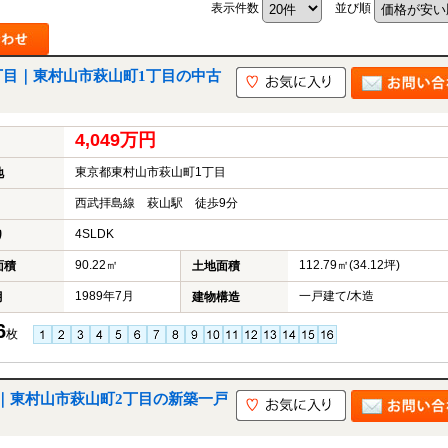
表示件数
並び順
丁目｜東村山市萩山町1丁目の中古
山市
ふじみ野市
富士見市
志木市
新座市
朝霞市
4,049万円
東京都東村山市萩山町1丁目
地
西武拝島線 萩山駅 徒歩9分
4SLDK
り
90.22㎡
112.79㎡(34.12坪)
面積
土地面積
1989年7月
一戸建て/木造
月
建物構造
6
枚
｜東村山市萩山町2丁目の新築一戸