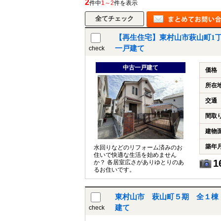
2
件中
1～2
件を表示
【再生住宅】東村山市萩山町1
所沢市
川越市
入間市
飯能市
狭
一戸建て
check
東久留米市
小平市
練馬区
中古一戸建て
価格
所在
交通
間取
建物
築年
水回りなどのリフォーム済みのお
住いで快適な生活を始めません
1
か？ 各居室広さがありゆとりのあ
るお住いです。
東村山市 萩山町５期 全１棟
建て
check