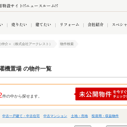
用特設サイト
ニュースルーム
い
売りたい
建てたい
リフォーム
会社紹介
スペシ
の仲介＋（株式会社アークレスト）
物件検索
情報
町名から探す
売却成功実績
売却査定依頼
おうちパークくらぶ
【埼玉】補助金・助成金
お客様の声
お気に入り
よくある質問
なんでもご相談
レンタルスペース
創業の想い
閲覧履歴
売却コラム
プライバシーポリシー
【東京】補助金・助成金
総合不動産の強み
期間限定キャン
検索履歴
査定依頼
濯機置場 の物件一覧
件
営業所
産買取
リノベーション済み物件
空き家
入間営業所
リースバック
ひばりケ丘営業所
秋津営業所
2
件の中から探せます。
中古一戸建て・中古住宅
中古マンション
土地・売地
投資用・収益物件
関
入間市
おうちパークグループの強み
8代疾病保証付き住宅ローン
狭山市
富士見市
団体信用保険
新座市
購入
清瀬