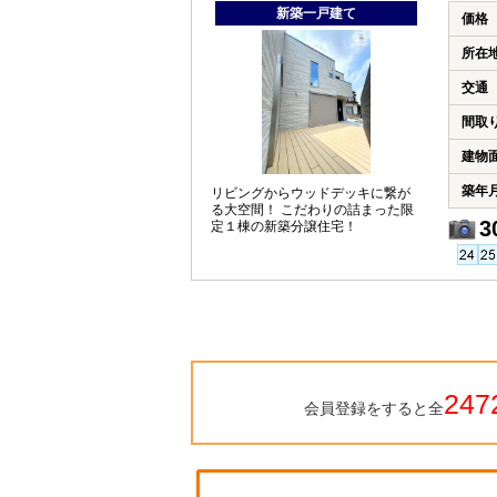
新築一戸建て
価格
所在
交通
間取
建物
築年
リビングからウッドデッキに繋が
る大空間！ こだわりの詰まった限
3
定１棟の新築分譲住宅！
247
会員登録をすると全