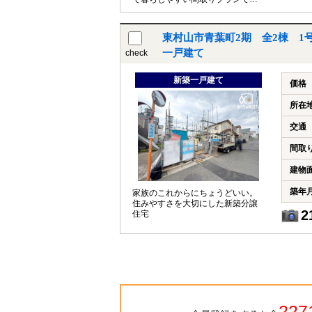
す。
東村山市青葉町2期 全2棟 1
一戸建て
check
新築一戸建て
価格
所在
交通
間取
建物
築年
家族のこれからにちょうどいい。
住みやすさを大切にした新築分譲
2
住宅
227