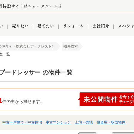
用特設サイト
ニュースルーム
い
売りたい
建てたい
リフォーム
会社紹介
スペシ
の仲介＋（株式会社アークレスト）
物件検索
産一覧
情報
町名から探す
売却成功実績
売却査定依頼
おうちパークくらぶ
【埼玉】補助金・助成金
お客様の声
お気に入り
よくある質問
なんでもご相談
レンタルスペース
創業の想い
閲覧履歴
売却コラム
プライバシーポリシー
【東京】補助金・助成金
総合不動産の強み
期間限定キャン
検索履歴
査定依頼
ンプードレッサー の物件一覧
件
営業所
産買取
リノベーション済み物件
空き家
入間営業所
リースバック
ひばりケ丘営業所
秋津営業所
1
件の中から探せます。
中古一戸建て・中古住宅
中古マンション
土地・売地
投資用・収益物件
関
入間市
おうちパークグループの強み
8代疾病保証付き住宅ローン
狭山市
富士見市
団体信用保険
新座市
購入
清瀬