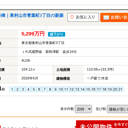
号棟｜東村山市青葉町3丁目の新築
5,299万円
値下がり
東京都東村山市青葉町3丁目
地
ＪＲ武蔵野線 新秋津駅 徒歩16分
4LDK
り
104.12㎡
110.08㎡(33.3坪)
面積
土地面積
2026年6月
一戸建て/木造
月
建物構造
1
枚
表示件数
並び順
1