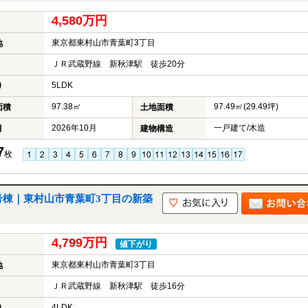
4,580万円
東京都東村山市青葉町3丁目
地
ＪＲ武蔵野線 新秋津駅 徒歩20分
5LDK
り
97.38㎡
97.49㎡(29.49坪)
面積
土地面積
2026年10月
一戸建て/木造
月
建物構造
7
枚
号棟｜東村山市青葉町3丁目の新築
4,799万円
値下がり
東京都東村山市青葉町3丁目
地
ＪＲ武蔵野線 新秋津駅 徒歩16分
4LDK