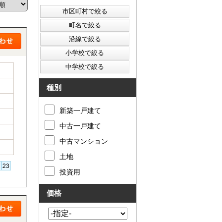
西東京市
東村山市
東大和市
清瀬市
種別
新築一戸建て
中古一戸建て
中古マンション
土地
投資用
価格