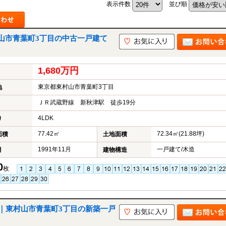
表示件数
並び順
山市青葉町3丁目の中古一戸建て
山市
ふじみ野市
富士見市
志木市
新座市
朝霞市
1,680万円
東京都東村山市青葉町3丁目
地
ＪＲ武蔵野線 新秋津駅 徒歩19分
4LDK
り
77.42㎡
72.34㎡(21.88坪)
面積
土地面積
1991年11月
一戸建て/木造
月
建物構造
0
枚
｜東村山市青葉町3丁目の新築一戸