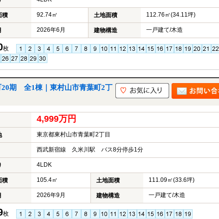
り
92.74㎡
112.76㎡(34.11坪)
面積
土地面積
2026年6月
一戸建て/木造
月
建物構造
0
枚
20期 全1棟｜東村山市青葉町2丁
4,999万円
東京都東村山市青葉町2丁目
地
西武新宿線 久米川駅 バス8分停歩1分
4LDK
り
105.4㎡
111.09㎡(33.6坪)
面積
土地面積
2026年9月
一戸建て/木造
月
建物構造
9
枚