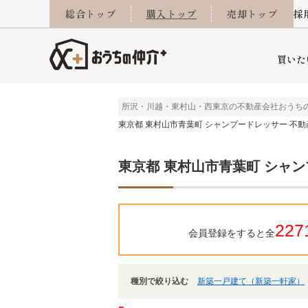
総合トップ
購入トップ
売却トップ
採
買いた
所沢・川越・東村山・西東京の不動産会社おうち
東京都 東村山市青葉町 シャンプードレッサー 不動
詳細条件から探す
不動産売却専門館
会社概要
不動産Q&A
ご来店予約
おうちLABO
おうちのリフォーム
スタッフ紹介
オンライン相談予約
マンションカタログ
建築事例
学区から探す
売却査定実績
リフォーム事例
採用
東京都 東村山市青葉町 シャ
当社お預かり物件
相続
小手指営業所
住み替え
所沢営業所
グループ会社施工物
離婚
東所沢
不動
227
会員登録をすると全
種別で絞り込む
新築一戸建て（新築一軒家）
今月の住宅ローン金利
西東京市
おうちLABO
東久留米市
おうちのリフォーム
当社提携金融機
東村山市