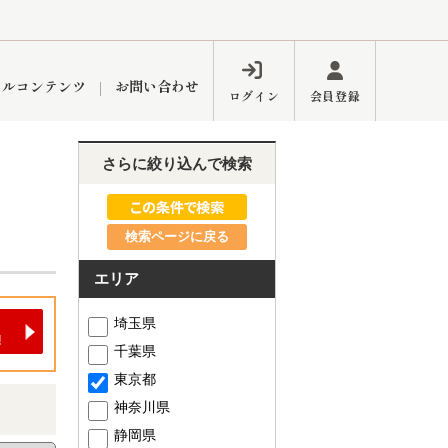
ャルコンテンツ
お問い合わせ
ログイン
会員登録
さらに絞り込んで検索
ペーン
フォーム
インフォメーション
ブログ
検索ページに戻る
エリア
東久留米営業所
埼玉県
千葉県
東京都
神奈川県
するメリット
市
練馬区
静岡県