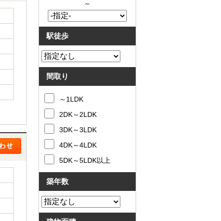
～
駅徒歩
間取り
～1LDK
2DK～2LDK
3DK～3LDK
4DK～4LDK
5DK～5LDK以上
築年数