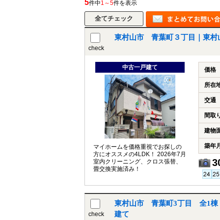
5
件中
1～5
件を表示
東村山市 青葉町３丁目｜東村
所沢市
川越市
入間市
飯能市
狭
check
東久留米市
小平市
練馬区
中古一戸建て
価格
所在
交通
間取
建物
築年
マイホームを価格重視でお探しの
方にオススメの4LDK！ 2026年7月
3
室内クリーニング、クロス張替、
畳交換実施済み！
東村山市 青葉町3丁目 全1棟
建て
check