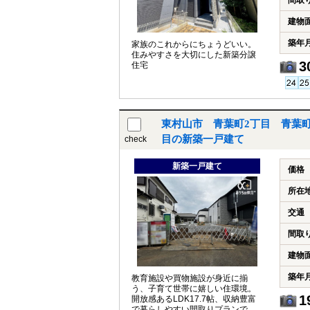
間取
建物
築年
家族のこれからにちょうどいい。
住みやすさを大切にした新築分譲
3
住宅
東村山市 青葉町2丁目 青葉町
目の新築一戸建て
check
新築一戸建て
価格
所在
交通
間取
建物
築年
教育施設や買物施設が身近に揃
う、子育て世帯に嬉しい住環境。
1
開放感あるLDK17.7帖、収納豊富
で暮らしやすい間取りプランで