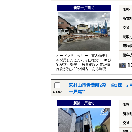
新築一戸建て
価格
所在
交通
間取
建物
築年
オープンサニタリー、室内物干し
を採用したこだわり仕様の5LDK邸
1
宅が堂々登場！ 教育施設と買い物
施設が徒歩10分圏内にある利便性
の良い立地です。
東村山市青葉町2期 全2棟 2
一戸建て
check
新築一戸建て
価格
所在
交通