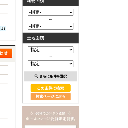
建物面積
～
土地面積
～
さらに条件を選択
検索ページに戻る