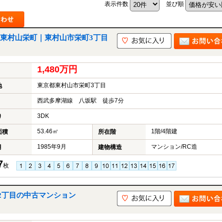
表示件数
並び順
東村山栄町｜東村山市栄町3丁目
山市
ふじみ野市
富士見市
志木市
新座市
朝霞市
1,480万円
東京都東村山市栄町3丁目
地
西武多摩湖線 八坂駅 徒歩7分
3DK
り
53.46㎡
1階/4階建
面積
所在階
1985年9月
マンション/RC造
月
建物構造
7
枚
2丁目の中古マンション