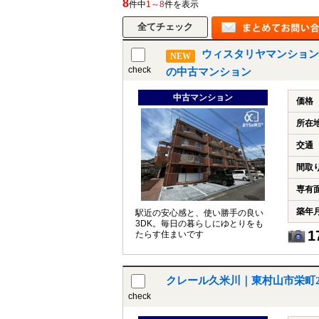
8
件中
1～8
件を表示
ウィスタリヤマンション
所沢市
川越市
NEW
入間市
飯能市
狭
check
の中古マンション
東久留米市
小平市
練馬区
中古マンション
価格
所在
交通
間取
専有
築年
駅近の安心感と、使い勝手の良い
3DK。毎日の暮らしにゆとりをも
1
たらす住まいです
クレール久米川｜東村山市栄町
check