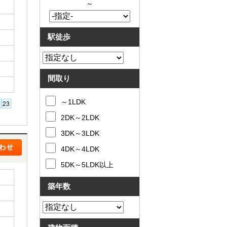
～
駅徒歩
間取り
～1LDK
2DK～2LDK
3DK～3LDK
4DK～4LDK
5DK～5LDK以上
築年数