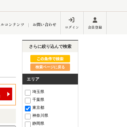
ャルコンテンツ
お問い合わせ
ログイン
会員登録
さらに絞り込んで検索
ペーン
フォーム
インフォメーション
ブログ
検索ページに戻る
エリア
東久留米営業所
埼玉県
千葉県
東京都
神奈川県
するメリット
市
練馬区
静岡県