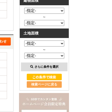
建物面積
～
土地面積
～
さらに条件を選択
検索ページに戻る