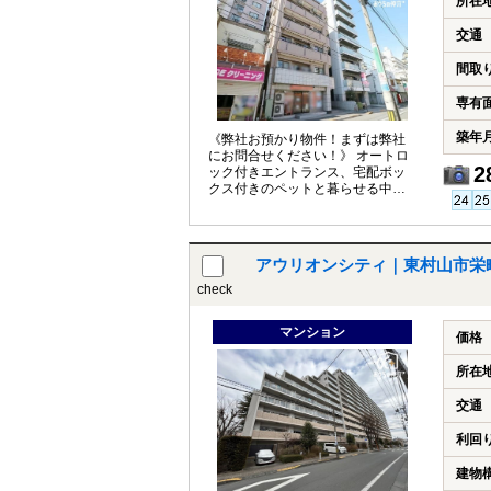
所在
交通
間取
専有
築年
《弊社お預かり物件！まずは弊社
にお問合せください！》 オートロ
2
ック付きエントランス、宅配ボッ
クス付きのペットと暮らせる中古
マンションです。
アウリオンシティ｜東村山市栄
check
マンション
価格
所在
交通
利回
建物