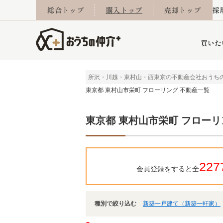
総合トップ
購入トップ
売却トップ
採
買いた
所沢・川越・東村山・西東京の不動産会社おうち
東京都 東村山市栄町 フローリング 不動産一覧
詳細条件から探す
不動産売却専門館
会社概要
不動産Q&A
ご来店予約
おうちLABO
おうちのリフォーム
スタッフ紹介
オンライン相談予約
マンションカタログ
建築事例
学区から探す
売却査定実績
リフォーム事例
採用
東京都 東村山市栄町 フローリ
当社お預かり物件
相続
小手指営業所
住み替え
所沢営業所
グループ会社施工物
離婚
東所沢
不動
227
会員登録をすると全
種別で絞り込む
新築一戸建て（新築一軒家）
今月の住宅ローン金利
西東京市
おうちLABO
東久留米市
おうちのリフォーム
当社提携金融機
東村山市