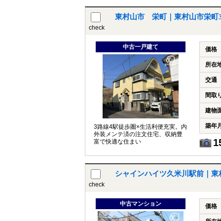
東村山市 栄町｜東村山市栄町
check
中古一戸建て
価格
所在
交通
間取
建物
築年
3路線4駅徒歩圏×生活利便充実。内
外装メンテ済の注文住宅、収納豊
1
富で快適な住まい
シャインハイツ久米川駅前｜東
check
中古マンション
価格