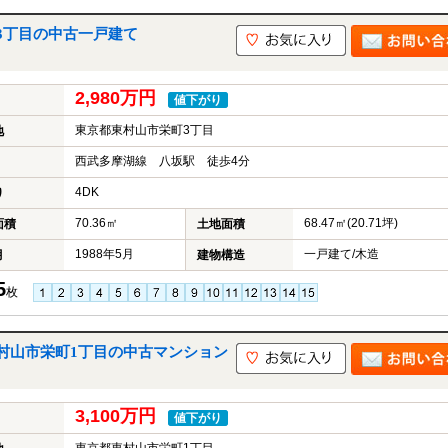
3丁目の中古一戸建て
2,980万円
値下がり
東京都東村山市栄町3丁目
地
西武多摩湖線 八坂駅 徒歩4分
4DK
り
70.36㎡
68.47㎡(20.71坪)
面積
土地面積
1988年5月
一戸建て/木造
月
建物構造
5
枚
村山市栄町1丁目の中古マンション
3,100万円
値下がり