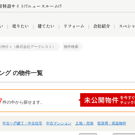
用特設サイト
ニュースルーム
い
売りたい
建てたい
リフォーム
会社紹介
スペシ
の仲介＋（株式会社アークレスト）
物件検索
情報
町名から探す
売却成功実績
売却査定依頼
おうちパークくらぶ
【埼玉】補助金・助成金
お客様の声
お気に入り
よくある質問
なんでもご相談
レンタルスペース
創業の想い
閲覧履歴
売却コラム
プライバシーポリシー
【東京】補助金・助成金
総合不動産の強み
期間限定キャン
検索履歴
査定依頼
ング の物件一覧
件
営業所
産買取
リノベーション済み物件
空き家
入間営業所
リースバック
ひばりケ丘営業所
秋津営業所
7
件の中から探せます。
中古一戸建て・中古住宅
中古マンション
土地・売地
投資用・収益物件
関
入間市
おうちパークグループの強み
8代疾病保証付き住宅ローン
狭山市
富士見市
団体信用保険
新座市
購入
清瀬