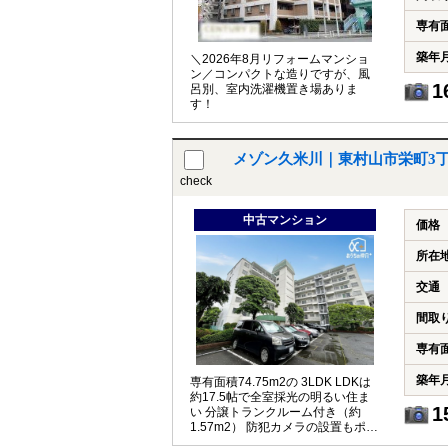
専有
築年
＼2026年8月リフォームマンショ
ン／コンパクトな造りですが、風
1
呂別、室内洗濯機置き場ありま
す！
メゾン久米川｜東村山市栄町3
check
中古マンション
価格
所在
交通
間取
専有
築年
専有面積74.75m2の 3LDK LDKは
約17.5帖で全室採光の明るい住ま
1
い 分譲トランクルーム付き（約
1.57m2） 防犯カメラの設置もポイ
ント