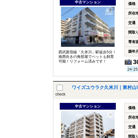
中古マンション
価格
所在
交通
間取
専有
築年
西武新宿線「久米川」駅徒歩5分！
南西向きの角部屋でペットも飼育
3
可能！リフォーム済みです！
ワイズユウラク久米川｜東村山
check
中古マンション
価格
所在
交通
間取