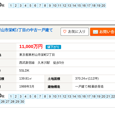
0
枚
村山市栄町2丁目の中古一戸建て
11,000万円
値下がり
東京都東村山市栄町2丁目
地
西武新宿線 久米川駅 徒歩5分
5SLDK
り
139.81㎡
370.24㎡(112坪)
面積
土地面積
1988年3月
一戸建て/軽量鉄骨造
月
建物構造
0
枚