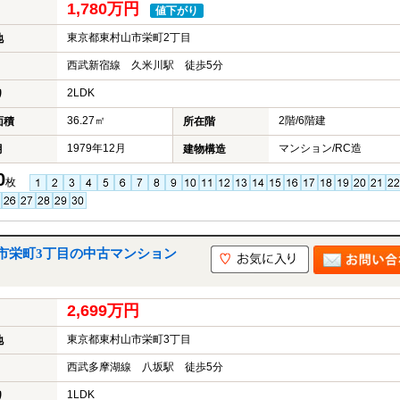
1,780万円
値下がり
東京都東村山市栄町2丁目
地
西武新宿線 久米川駅 徒歩5分
2LDK
り
36.27㎡
2階/6階建
面積
所在階
1979年12月
マンション/RC造
月
建物構造
0
枚
市栄町3丁目の中古マンション
2,699万円
東京都東村山市栄町3丁目
地
西武多摩湖線 八坂駅 徒歩5分
1LDK
り