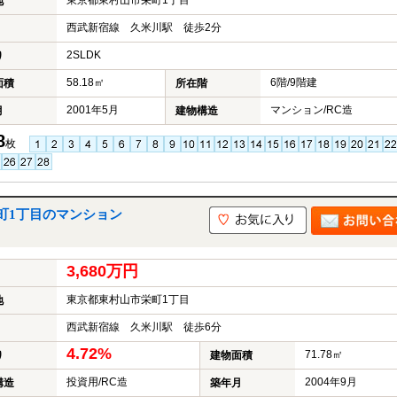
東京都東村山市栄町1丁目
地
西武新宿線 久米川駅 徒歩2分
2SLDK
り
58.18㎡
6階/9階建
面積
所在階
2001年5月
マンション/RC造
月
建物構造
8
枚
町1丁目のマンション
3,680万円
東京都東村山市栄町1丁目
地
西武新宿線 久米川駅 徒歩6分
4.72%
71.78㎡
り
建物面積
投資用/RC造
2004年9月
構造
築年月