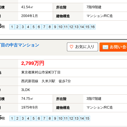
41.54㎡
7階/9階建
面積
所在階
2004年1月
マンション/RC造
月
建物構造
6
枚
丁目の中古マンション
2,799万円
東京都東村山市栄町3丁目
地
西武新宿線 久米川駅 徒歩7分
3LDK
り
74.75㎡
3階/7階建
面積
所在階
1975年9月
マンション/RC造
月
建物構造
5
枚