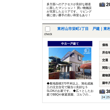
2
多方面へのアクセスが良好な都道
に面したマンション！ 買い物施設
が充実したエリアです。 リビング
横に使い勝手の良い和室もあり！
東村山市栄町2丁目 戸建｜東
check
中古一戸建て
価格
所在
交通
間取
建物
築年
◆敷地面積370平米以上、旭化成施
工の注文住宅で陽当り良好な５
3
SLDKのお家です。 ◆広々としたお
庭でBBQや家庭菜園、ゴルフの練
習も楽しめます。