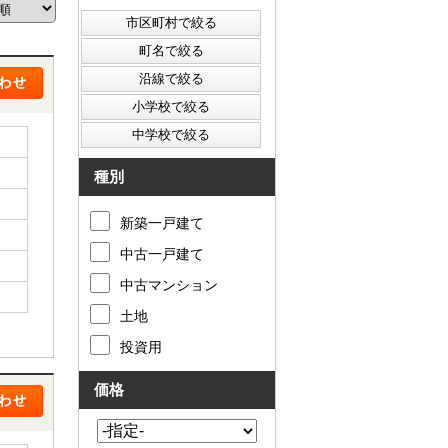
西東京市
東村山市
東大和市
清瀬市
種別
新築一戸建て
中古一戸建て
中古マンション
土地
投資用
価格