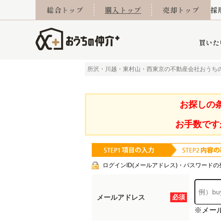
総合トップ
購入トップ
売却トップ
採
買いた
所沢・川越・東村山・西東京の不動産会社おうち
詳細条件から探す
不動産売却専門館
会社概要
不動産Q&A
ご来店予約
おうちLABO
おうちのリフォーム
スタッフ紹介
オンライン相談予約
マンションカタログ
建築事例
学区から探す
売却査定実績
リフォーム事例
採用
お探しの
お手数です
当社お預かり物件
相続
小手指営業所
住み替え
所沢営業所
グループ会社施工物
離婚
東所沢
不動
ログインID(メールアドレス)・パスワードの
メールアドレス
必須
※メー
今月の住宅ローン金利
西東京市
おうちLABO
東久留米市
おうちのリフォーム
当社提携金融機
東村山市