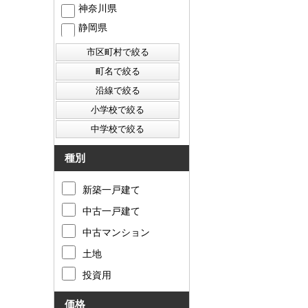
神奈川県
静岡県
西東京市
東村山市
東大和市
清瀬市
種別
新築一戸建て
中古一戸建て
中古マンション
土地
投資用
価格