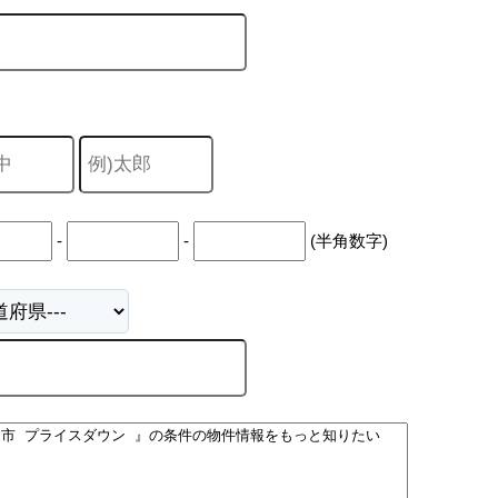
山市
ふじみ野市
富士見市
志木市
新座市
朝霞市
-
-
(半角数字)