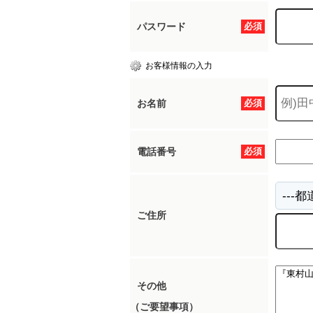
パスワード
必須
所沢市
川越市
入間市
飯能市
狭
お客様情報の入力
東久留米市
小平市
練馬区
お名前
必須
電話番号
必須
ご住所
その他
（ご要望事項）