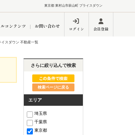
東京都 東村山市萩山町 プライスダウン
ャルコンテンツ
お問い合わせ
ログイン
会員登録
ライスダウン 不動産一覧
ペーン
フォーム
インフォメーション
ブログ
さらに絞り込んで検索
検索ページに戻る
東久留米営業所
エリア
埼玉県
千葉県
するメリット
市
練馬区
東京都