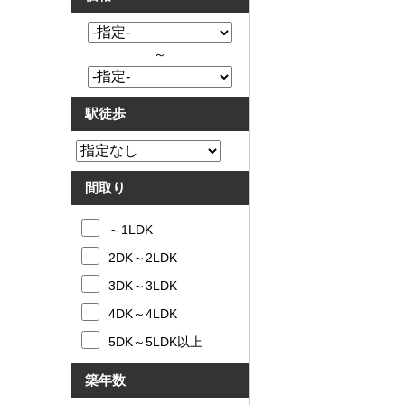
～
駅徒歩
間取り
～1LDK
2DK～2LDK
3DK～3LDK
4DK～4LDK
5DK～5LDK以上
築年数