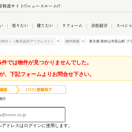
用特設サイト
ニュースルーム
い
売りたい
建てたい
リフォーム
会社紹介
スペシ
の仲介＋（株式会社アークレスト）
>
物件検索
>
東京都 東村山市萩山町 プ
情報
町名から探す
売却成功実績
売却査定依頼
おうちパークくらぶ
【埼玉】補助金・助成金
お客様の声
お気に入り
よくある質問
なんでもご相談
レンタルスペース
創業の想い
閲覧履歴
売却コラム
プライバシーポリシー
【東京】補助金・助成金
総合不動産の強み
期間限定キャン
検索履歴
査定依頼
条件では物件が見つかりませんでした。
が、下記フォームよりお問合せ下さい。
件
営業所
産買取
リノベーション済み物件
空き家
入間営業所
リースバック
ひばりケ丘営業所
秋津営業所
発行
ルアドレスはログインに使用します。
関
入間市
おうちパークグループの強み
8代疾病保証付き住宅ローン
狭山市
富士見市
団体信用保険
新座市
購入
清瀬